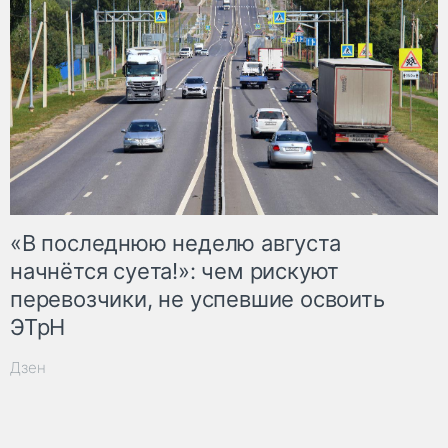
«В последнюю неделю августа
начнётся суета!»: чем рискуют
перевозчики, не успевшие освоить
ЭТрН
Дзен