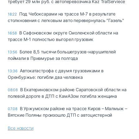
требует 29 млн руб. с автоперевозчика Kaz TralServiece
Под Чебоксарами на трассе М-7 в результате
18:22
столкновения с легковым авто перевернулась "Газель"
В Сафоновском округе Смоленской области на
16:58
трассе М-1 полностью выгорел грузовик
Более 8,5 тысячи большегрузов-нарушителей
13:56
поймали в Приамурье за полгода
Автокатастрофа с двумя грузовиками в
13:36
Оренбуржье: погибли два человека
В Екатериновском районе Саратовской области на
08:08
полевой дороге в ДТП с КамАЗом погибла женщина
В Уржумском районе на трассе Киров – Малмыж –
07.08
Вятские Поляны произошло ДТП с автоцистерной
Все новости