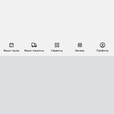
Ваши грузы
Ваши машины
Сервисы
Заказы
Профиль
АВТОМАТИЗАЦИЯ ПЕРЕВОЗОК
Площадки
Заказы
Торги
Тендеры
АТИ-Доки
GPS-мониторинг
АТИ Мессенджер
Цепочки грузов
API ATI.SU
ПОЛЕЗНОЕ