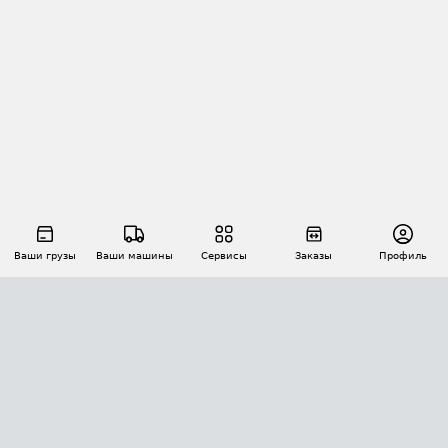
Ваши грузы
Ваши машины
Сервисы
Заказы
Профиль
АВТОМАТИЗАЦИЯ ПЕРЕВОЗОК
Площадки
Заказы
Торги
Тендеры
АТИ-Доки
GPS-мониторинг
АТИ Мессенджер
Цепочки грузов
API ATI.SU