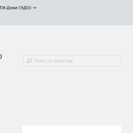
ТИ-Доки (ЭДО)
%