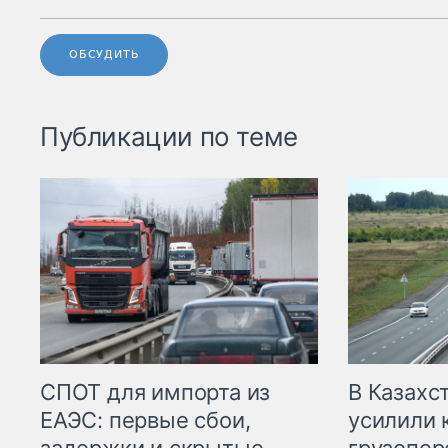
ОБСУДИТЬ
Публикации по теме
СПОТ для импорта из
В Казахс
ЕАЭС: первые сбои,
усилили 
задержки и скрытые
грузопер