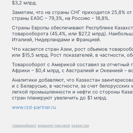
$3,2 млрд.
Заметим, что на страны СНГ приходится 25,8% от
страны ЕАЭС – 79,3%, на Россию – 18,8%.
Страны Европы обеспечивают Республике Казахс
товарооборота (45,4%, или $27,2 млрд). Наиболь
Италией, Нидерландами и Францией.
Что касается стран Азии, рост объемов товарообо
или $15,5 млрд. Рост показателей, в частности, о
Товарооборот с Америкой составил за отчетный п
Африки – $0,4 млрд, с Австралией и Океанией – вс
Аналитики добавляют, что Казахстан заинтересов
и с Беларусью, в частности, за счет белорусских
легкой промышленности и нефти со стороны Каза
стран планируют увеличить до $1 млрд.
www.rzd-partner.ru
товарооборот
внешняя торговля
казахстан