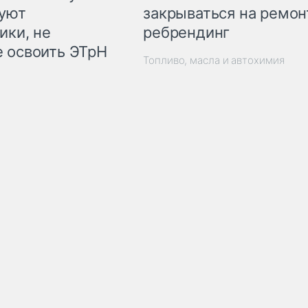
закрываться на ремон
куют
ребрендинг
ики, не
 освоить ЭТрН
Топливо, масла и автохимия