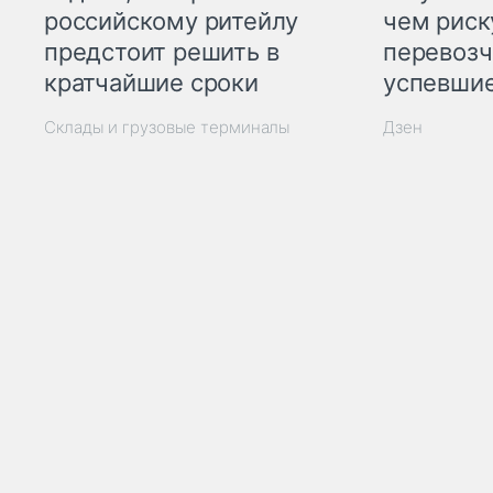
российскому ритейлу
чем рис
предстоит решить в
перевозч
кратчайшие сроки
успевшие
Склады и грузовые терминалы
Дзен