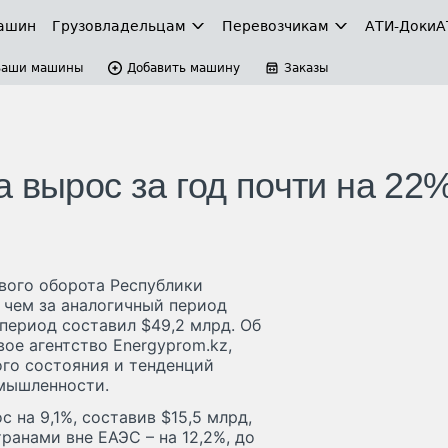
ашин
Грузовладельцам
Перевозчикам
АТИ-Доки
А
Ваши машины
Добавить машину
Заказы
 вырос за год почти на 22
ового оборота Республики
, чем за аналогичный период
 период составил $49,2 млрд. Об
вое агентство Energyprom.kz,
го состояния и тенденций
омышленности.
 на 9,1%, составив $15,5 млрд,
транами вне ЕАЭС – на 12,2%, до