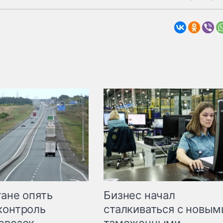
Бизнес начал
тане опять
сталкиваться с новым
контроль
таможенными
евозок