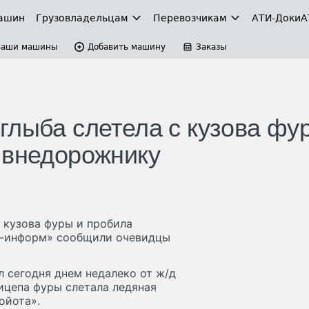
ашин
Грузовладельцам
Перевозчикам
АТИ-Доки
А
Ваши машины
Добавить машину
Заказы
глыба слетела с кузова фу
 внедорожнику
 кузова фуры и пробила
ар-информ» сообщили очевидцы
 сегодня днем недалеко от ж/д
ицепа фуры слетала ледяная
ойота».