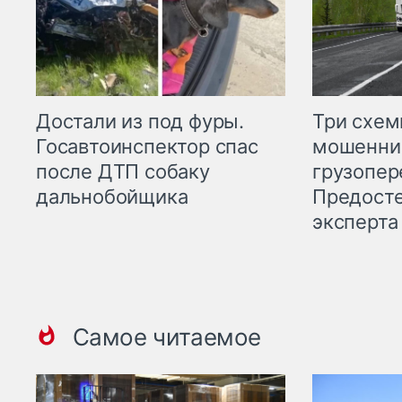
Три схе
Достали из под фуры.
мошенни
Госавтоинспектор спас
грузопер
после ДТП собаку
Предост
дальнобойщика
эксперта
Самое читаемое