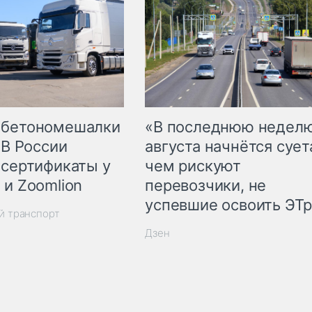
 бетономешалки
«В последнюю недел
 В России
августа начнётся суета
 сертификаты у
чем рискуют
 и Zoomlion
перевозчики, не
успевшие освоить ЭТ
й транспорт
Дзен