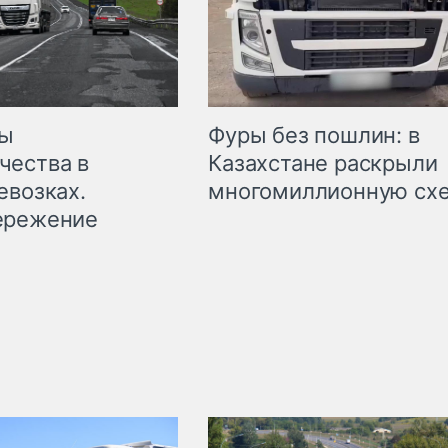
мы
Фуры без пошлин: в
чества в
Казахстане раскрыли
евозках.
многомиллионную сх
ережение