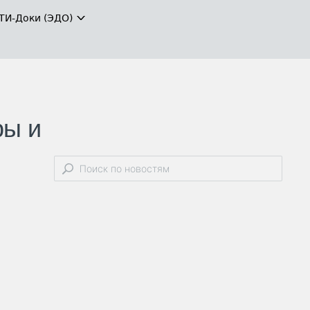
ТИ-Доки (ЭДО)
ры и