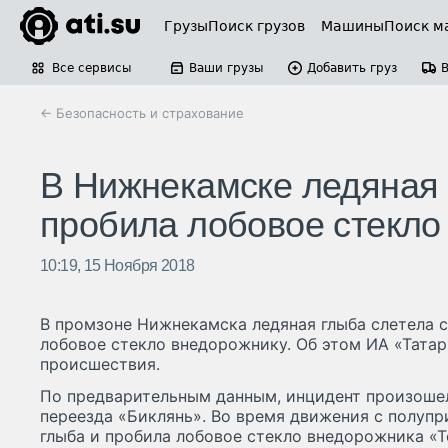
Грузы
Поиск грузов
Машины
Поиск м
Все сервисы
Ваши грузы
Добавить груз
← Безопасность и страхование
В Нижнекамске ледяная 
пробила лобовое стекло
10:19, 15 Ноября 2018
В промзоне Нижнекамска ледяная глыба слетела с
лобовое стекло внедорожнику. Об этом ИА «Тат
происшествия.
По предварительным данным, инцидент произошел
переезда «Биклянь». Во время движения с полупр
глыба и пробила лобовое стекло внедорожника «Т