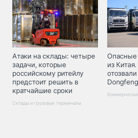
Опасные
Атаки на склады: четыре
из Китая.
задачи, которые
отозвали
российскому ритейлу
Dongfeng
предстоит решить в
кратчайшие сроки
Коммерчески
Склады и грузовые терминалы