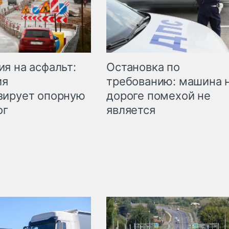
Остановка по
я на асфальт:
требованию: машина 
ия
дороге помехой не
зирует опорную
является
ог