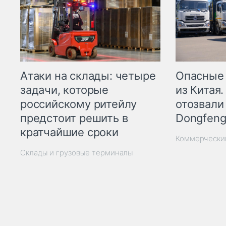
Опасные
Атаки на склады: четыре
из Китая.
задачи, которые
отозвали
российскому ритейлу
Dongfeng
предстоит решить в
кратчайшие сроки
Коммерчески
Склады и грузовые терминалы