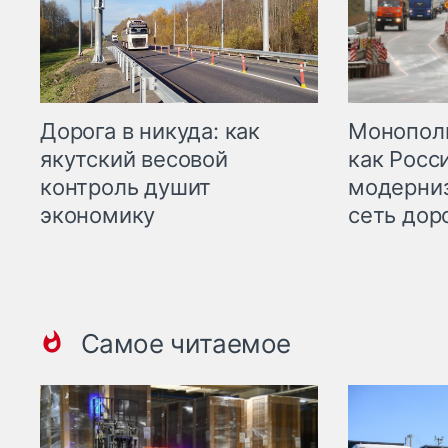
Дорога в никуда: как
Монополи
якутский весовой
как Росс
контроль душит
модерни
экономику
сеть дор
Самое читаемое