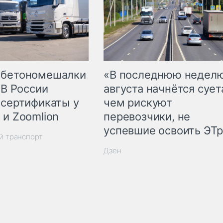
 бетономешалки
«В последнюю недел
 В России
августа начнётся суета
 сертификаты у
чем рискуют
 и Zoomlion
перевозчики, не
успевшие освоить ЭТ
й транспорт
Дзен