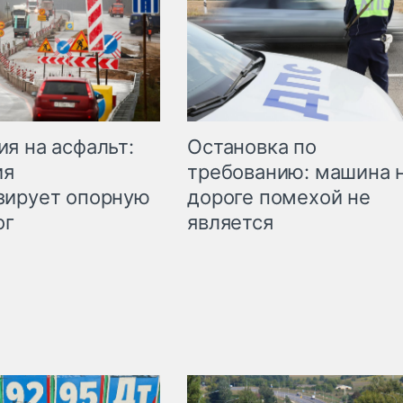
Остановка по
я на асфальт:
требованию: машина 
ия
дороге помехой не
зирует опорную
является
ог