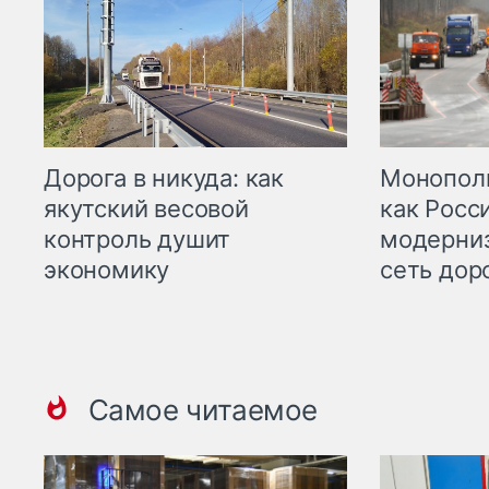
Дорога в никуда: как
Монополи
якутский весовой
как Росс
контроль душит
модерни
экономику
сеть дор
Самое читаемое