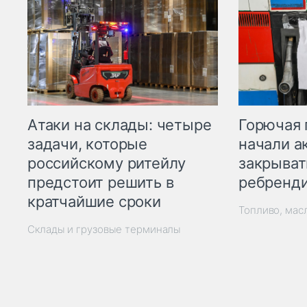
Горючая 
Атаки на склады: четыре
начали а
задачи, которые
закрыват
российскому ритейлу
ребренд
предстоит решить в
кратчайшие сроки
Топливо, мас
Склады и грузовые терминалы