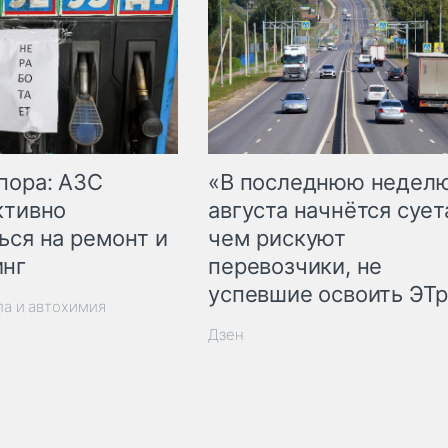
пора: АЗС
«В последнюю недел
ктивно
августа начнётся суета
ься на ремонт и
чем рискуют
инг
перевозчики, не
успевшие освоить ЭТ
ла и автохимия
Дзен