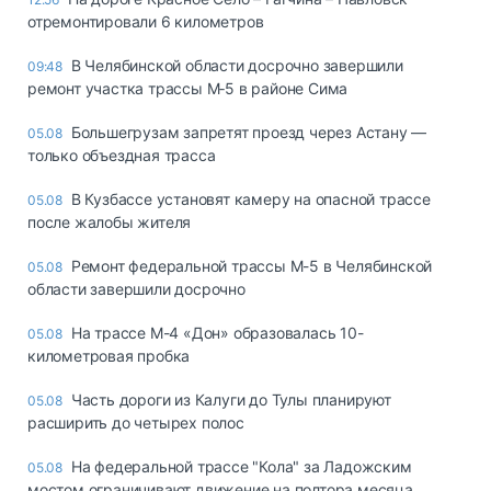
отремонтировали 6 километров
В Челябинской области досрочно завершили
09:48
ремонт участка трассы М‑5 в районе Сима
Большегрузам запретят проезд через Астану —
05.08
только объездная трасса
В Кузбассе установят камеру на опасной трассе
05.08
после жалобы жителя
Ремонт федеральной трассы М-5 в Челябинской
05.08
области завершили досрочно
На трассе М-4 «Дон» образовалась 10-
05.08
километровая пробка
Часть дороги из Калуги до Тулы планируют
05.08
расширить до четырех полос
На федеральной трассе "Кола" за Ладожским
05.08
мостом ограничивают движение на полтора месяца