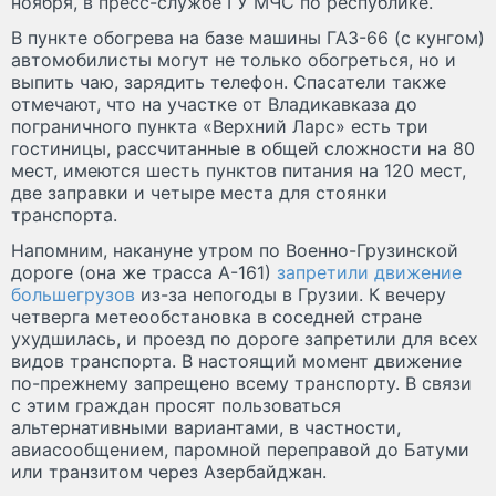
ноября, в пресс-службе ГУ МЧС по республике.
В пункте обогрева на базе машины ГАЗ-66 (с кунгом)
автомобилисты могут не только обогреться, но и
выпить чаю, зарядить телефон. Спасатели также
отмечают, что на участке от Владикавказа до
пограничного пункта «Верхний Ларс» есть три
гостиницы, рассчитанные в общей сложности на 80
мест, имеются шесть пунктов питания на 120 мест,
две заправки и четыре места для стоянки
транспорта.
Напомним, накануне утром по Военно-Грузинской
дороге (она же трасса А-161)
запретили движение
большегрузов
из-за непогоды в Грузии. К вечеру
четверга метеообстановка в соседней стране
ухудшилась, и проезд по дороге запретили для всех
видов транспорта. В настоящий момент движение
по-прежнему запрещено всему транспорту. В связи
с этим граждан просят пользоваться
альтернативными вариантами, в частности,
авиасообщением, паромной переправой до Батуми
или транзитом через Азербайджан.