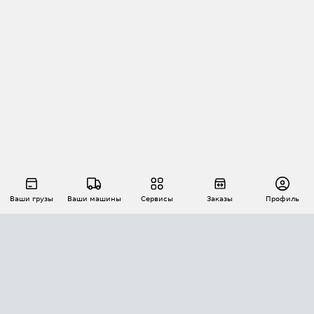
Ваши грузы
Ваши машины
Сервисы
Заказы
Профиль
АВТОМАТИЗАЦИЯ ПЕРЕВОЗОК
Площадки
Заказы
Торги
Тендеры
АТИ-Доки