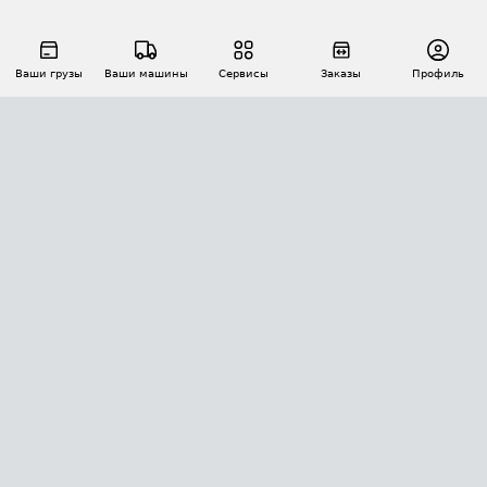
Ваши грузы
Ваши машины
Сервисы
Заказы
Профиль
АВТОМАТИЗАЦИЯ ПЕРЕВОЗОК
Площадки
Заказы
Торги
Тендеры
АТИ-Доки
GPS-мониторинг
АТИ Мессенджер
Цепочки грузов
API ATI.SU
ПОЛЕЗНОЕ
Расчет расстояний
БЕЗОПАСНОСТЬ
Академия ATI.SU
ATI.SU о безопасности
Звезды ATI.SU на вашем сайте
КОНТАКТЫ И ТАРИФЫ
Памятка по проверке контрагентов
Индекс ATI.SU FTL РФ
О системе ATI.SU
Светофор+
Средние ставки
ИНФОРМАЦИЯ