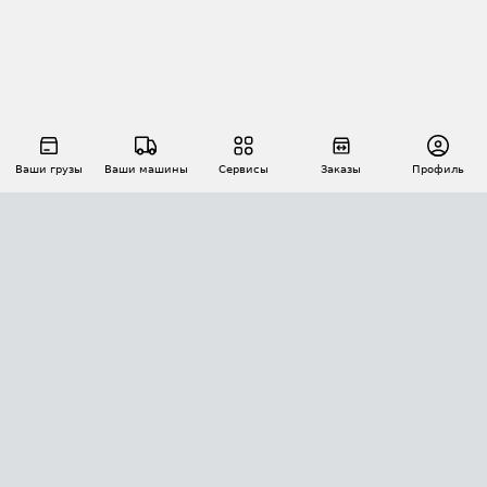
Ваши грузы
Ваши машины
Сервисы
Заказы
Профиль
АВТОМАТИЗАЦИЯ ПЕРЕВОЗОК
Площадки
Заказы
Торги
Тендеры
АТИ-Доки
GPS-мониторинг
АТИ Мессенджер
Цепочки грузов
API ATI.SU
ПОЛЕЗНОЕ
Расчет расстояний
БЕЗОПАСНОСТЬ