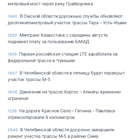
метровый мост через реку Грайворонка
В Омской области дорожные службы обновляют
19:40
десятикилометровый участок трассы Тара – Усть-Ишим
Минтранс Казахстана с середины августа
18:50
поднимет плату за пользование БАКАД
Первая российская станция LTE заработала на
16:55
федеральной трассе в Чувашии
В Челябинской области в пятницу будет перекрыт
16:47
участок трассы М-5
Движение на трассе Хоргос – Алматы временно
16:36
ограничат
На дороге Красное Село – Гатчина – Павловск
12:56
отремонтировали 6 километров
В Челябинской области досрочно завершили
09:48
ремонт участка трассы М‑5 в районе Сима