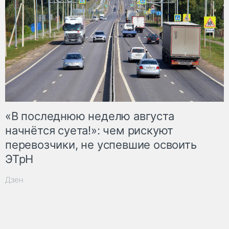
«В последнюю неделю августа
начнётся суета!»: чем рискуют
перевозчики, не успевшие освоить
ЭТрН
Дзен