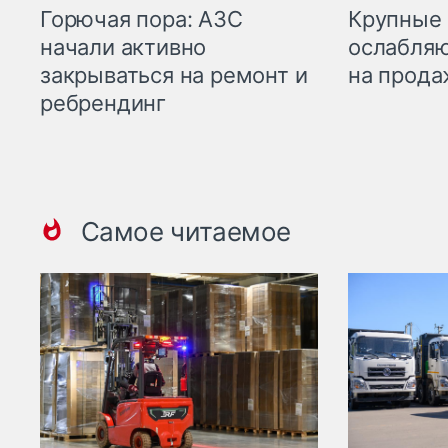
Горючая пора: АЗС
Крупные 
начали активно
ослабляю
закрываться на ремонт и
на прода
ребрендинг
Самое читаемое