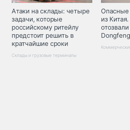
Опасные
Атаки на склады: четыре
из Китая.
задачи, которые
отозвали
российскому ритейлу
Dongfeng
предстоит решить в
кратчайшие сроки
Коммерчески
Склады и грузовые терминалы