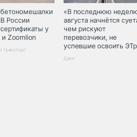
 бетономешалки
«В последнюю недел
 В России
августа начнётся суета
 сертификаты у
чем рискуют
 и Zoomlion
перевозчики, не
успевшие освоить ЭТ
й транспорт
Дзен