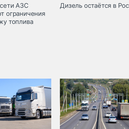
сети АЗС
Дизель остаётся в Ро
т ограничения
жу топлива