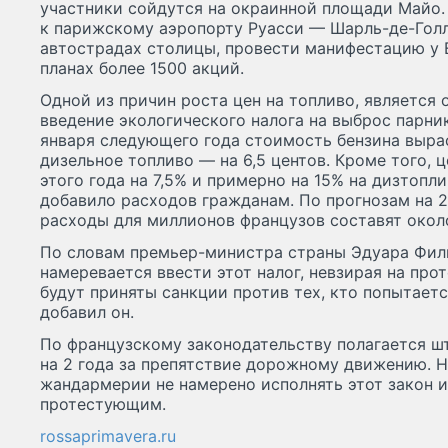
участники сойдутся на окраинной площади Майо. 
к парижскому аэропорту Руасси — Шарль-де-Голл
автострадах столицы, провести манифестацию у Е
планах более 1500 акций.
Одной из причин роста цен на топливо, является
введение экологического налога на выброс парник
января следующего года стоимость бензина выраст
дизельное топливо — на 6,5 центов. Кроме того, ц
этого года на 7,5% и примерно на 15% на дизтоп
добавило расходов гражданам. По прогнозам на 2
расходы для миллионов французов составят около
По словам премьер-министра страны Эдуара Фили
намеревается ввести этот налог, невзирая на про
будут приняты санкции против тех, кто попытает
добавил он.
По французскому законодательству полагается шт
на 2 года за препятствие дорожному движению. Н
жандармерии не намерено исполнять этот закон и
протестующим.
rossaprimavera.ru