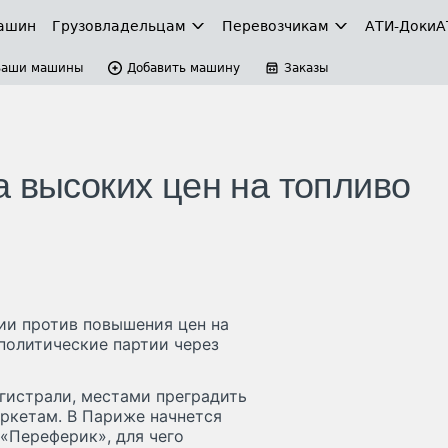
ашин
Грузовладельцам
Перевозчикам
АТИ-Доки
А
Ваши машины
Добавить машину
Заказы
а высоких цен на топливо
ии против повышения цен на
политические партии через
гистрали, местами преградить
ркетам. В Париже начнется
«Переферик», для чего