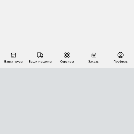
Ваши грузы
Ваши машины
Сервисы
Заказы
Профиль
АВТОМАТИЗАЦИЯ ПЕРЕВОЗОК
Площадки
Заказы
Торги
Тендеры
АТИ-Доки
GPS-мониторинг
АТИ Мессенджер
Цепочки грузов
API ATI.SU
ПОЛЕЗНОЕ