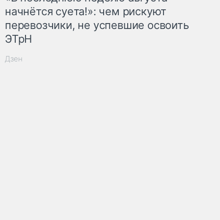
начнётся суета!»: чем рискуют
перевозчики, не успевшие освоить
ЭТрН
Дзен