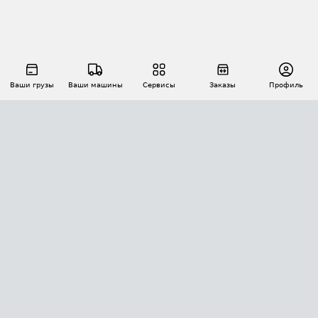
Ваши грузы
Ваши машины
Сервисы
Заказы
Профиль
АВТОМАТИЗАЦИЯ ПЕРЕВОЗОК
Площадки
Заказы
Торги
Тендеры
АТИ-Доки
GPS-мониторинг
АТИ Мессенджер
Цепочки грузов
API ATI.SU
ПОЛЕЗНОЕ
Расчет расстояний
БЕЗОПАСНОСТЬ
Академия ATI.SU
ATI.SU о безопасности
Звезды ATI.SU на вашем сайте