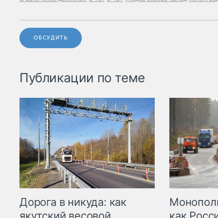
ОБСУДИТЬ
Публикации по теме
Дорога в никуда: как
Монополи
якутский весовой
как Росс