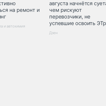
ктивно
августа начнётся суета
ься на ремонт и
чем рискуют
инг
перевозчики, не
успевшие освоить ЭТ
ла и автохимия
Дзен