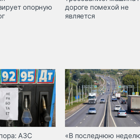
дороге помехой не
зирует опорную
является
ог
пора: АЗС
«В последнюю недел