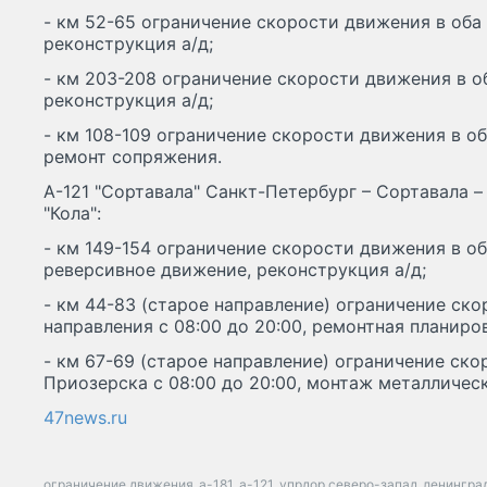
- км 52-65 ограничение скорости движения в оба 
реконструкция а/д;
- км 203-208 ограничение скорости движения в об
реконструкция а/д;
- км 108-109 ограничение скорости движения в оба
ремонт сопряжения.
А-121 "Сортавала" Санкт-Петербург – Сортавала –
"Кола":
- км 149-154 ограничение скорости движения в об
реверсивное движение, реконструкция а/д;
- км 44-83 (старое направление) ограничение ск
направления с 08:00 до 20:00, ремонтная планиро
- км 67-69 (старое направление) ограничение ск
Приозерска с 08:00 до 20:00, монтаж металличес
47news.ru
ограничение движения
а-181
а-121
упрдор северо-запад
ленингра