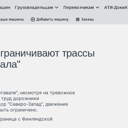
ашин
Грузовладельцам
Перевозчикам
АТИ-Доки
А
Ваши машины
Добавить машину
Заказы
граничивают трассы
вала"
ртавале", несмотря на тревожное
 труд дорожники
ор "Северо-Запад", движение
ыть ограничено.
 граница с Финляндской