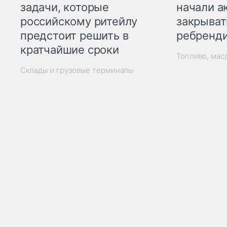
начали а
задачи, которые
закрыват
российскому ритейлу
ребренд
предстоит решить в
кратчайшие сроки
Топливо, мас
Склады и грузовые терминалы