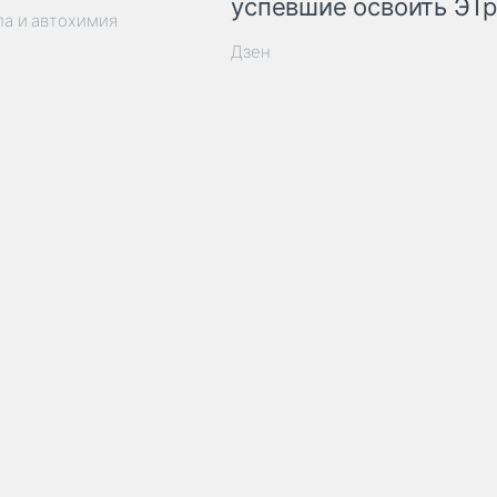
успевшие освоить ЭТ
ла и автохимия
Дзен