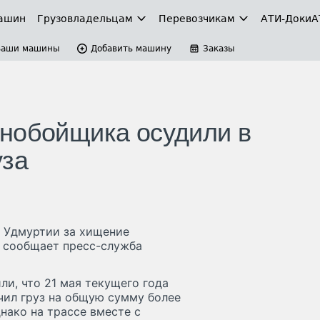
ашин
Грузовладельцам
Перевозчикам
АТИ-Доки
А
Ваши машины
Добавить машину
Заказы
нобойщика осудили в
уза
 Удмуртии за хищение
м сообщает пресс-служба
ли, что 21 мая текущего года
чил груз на общую сумму более
днако на трассе вместе с