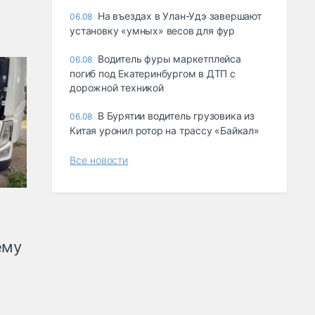
Ha въeздax в Улaн-Удэ зaвepшaют
06.08
ycтaнoвкy «yмныx» вecoв для фyp
Водитель фуры маркетплейса
06.08
погиб под Екатеринбургом в ДТП с
дорожной техникой
В Бурятии водитель грузовика из
06.08
Китая уронил ротор на трассу «Байкал»
Все новости
ему