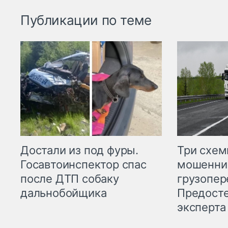
Публикации по теме
Три схе
Достали из под фуры.
мошенни
Госавтоинспектор спас
грузопер
после ДТП собаку
Предост
дальнобойщика
эксперта