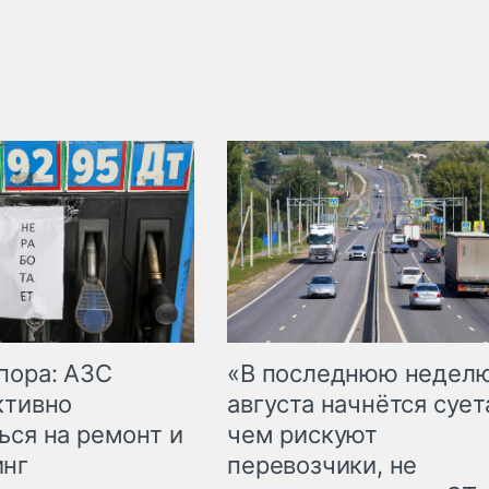
пора: АЗС
«В последнюю недел
ктивно
августа начнётся суета
ься на ремонт и
чем рискуют
инг
перевозчики, не