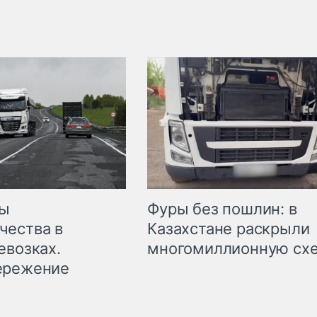
мы
Фуры без пошлин: в
чества в
Казахстане раскрыли
евозках.
многомиллионную сх
ережение