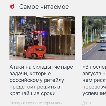
Самое читаемое
Атаки на склады: четыре
«В посл
задачи, которые
августа н
российскому ритейлу
чем рис
предстоит решить в
перевозч
кратчайшие сроки
успевшие
Склады и грузовые терминалы
Дзен