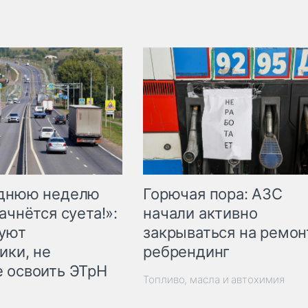
Горючая пора: АЗС
еднюю неделю
начали активно
ачнётся суета!»:
закрываться на ремон
куют
ребрендинг
ики, не
 освоить ЭТрН
Топливо, масла и автохимия