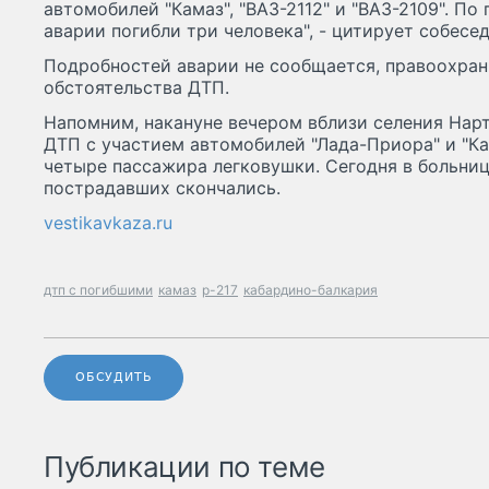
автомобилей "Камаз", "ВАЗ-2112" и "ВАЗ-2109". П
аварии погибли три человека", - цитирует собесе
Подробностей аварии не сообщается, правоохран
обстоятельства ДТП.
Напомним, накануне вечером вблизи селения Нар
ДТП с участием автомобилей "Лада-Приора" и "Ка
четыре пассажира легковушки. Сегодня в больниц
пострадавших скончались.
vestikavkaza.ru
дтп с погибшими
камаз
р-217
кабардино-балкария
ОБСУДИТЬ
Публикации по теме