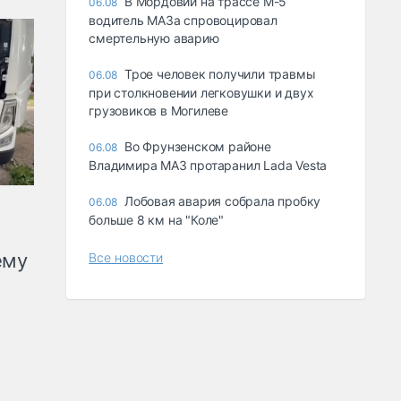
В Мордовии на трассе М-5
06.08
водитель МАЗа спровоцировал
смертельную аварию
Трое человек получили травмы
06.08
при столкновении легковушки и двух
грузовиков в Могилеве
Во Фрунзенском районе
06.08
Владимира МАЗ протаранил Lada Vesta
Лобовая авария собрала пробку
06.08
больше 8 км на "Коле"
ему
Все новости