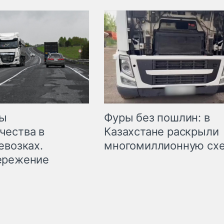
мы
Фуры без пошлин: в
чества в
Казахстане раскрыли
евозках.
многомиллионную сх
ережение