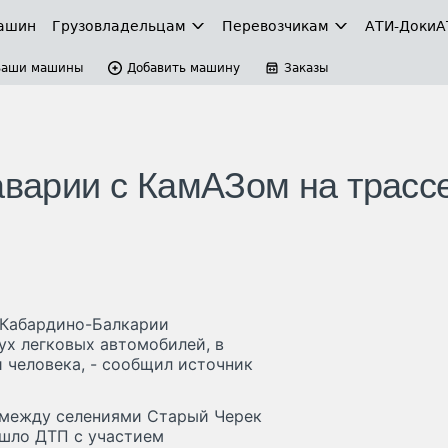
ашин
Грузовладельцам
Перевозчикам
АТИ-Доки
А
Ваши машины
Добавить машину
Заказы
аварии с КамАЗом на трасс
в Кабардино-Балкарии
ух легковых автомобилей, в
 человека, - сообщил источник
" между селениями Старый Черек
ошло ДТП с участием