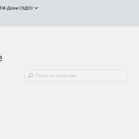
ТИ-Доки (ЭДО)
е