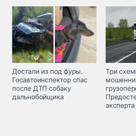
Три схе
Достали из под фуры.
мошенни
Госавтоинспектор спас
грузопер
после ДТП собаку
Предост
дальнобойщика
эксперта