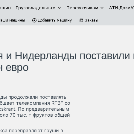
ашин
Грузовладельцам
Перевозчикам
АТИ-Доки
А
Ваши машины
Добавить машину
Заказы
ия и Нидерланды поставили 
н евро
оды продолжали поставлять
общает телекомпания RTBF со
kskrant. По предварительным
оло 70 тыс. т фруктов общей
кса переправляют груши в