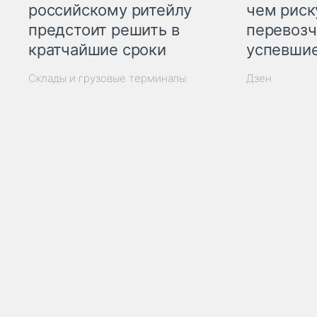
российскому ритейлу
чем рис
предстоит решить в
перевозч
кратчайшие сроки
успевшие
Склады и грузовые терминалы
Дзен