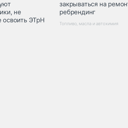
закрываться на ремон
куют
ребрендинг
ики, не
 освоить ЭТрН
Топливо, масла и автохимия