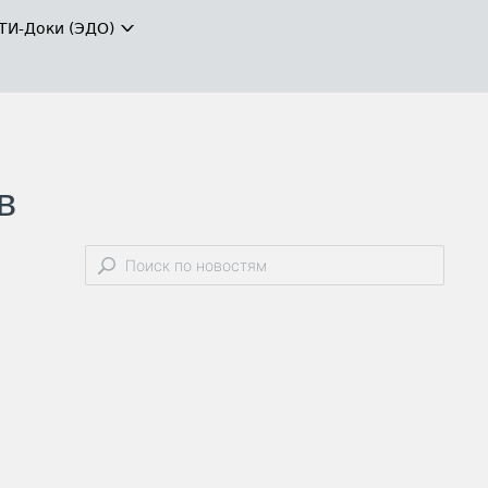
ТИ-Доки (ЭДО)
в