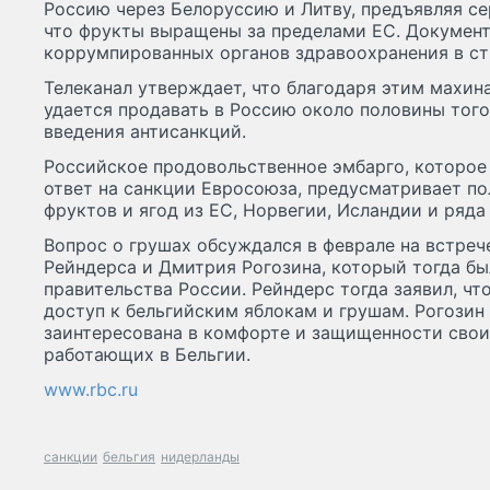
Россию через Белоруссию и Литву, предъявляя се
что фрукты выращены за пределами ЕС. Документ
коррумпированных органов здравоохранения в ст
Телеканал утверждает, что благодаря этим махин
удается продавать в Россию около половины того
введения антисанкций.
Российское продовольственное эмбарго, которое 
ответ на санкции Евросоюза, предусматривает по
фруктов и ягод из ЕС, Норвегии, Исландии и ряда
Вопрос о грушах обсуждался в феврале на встреч
Рейндерса и Дмитрия Рогозина, который тогда б
правительства России. Рейндерс тогда заявил, ч
доступ к бельгийским яблокам и грушам. Рогозин 
заинтересована в комфорте и защищенности свои
работающих в Бельгии.
www.rbc.ru
санкции
бельгия
нидерланды