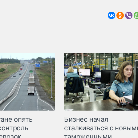
Бизнес начал
тане опять
сталкиваться с новым
контроль
таможенными
евозок