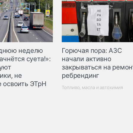
Горючая пора: АЗС
еднюю неделю
начали активно
ачнётся суета!»:
закрываться на ремон
куют
ребрендинг
ики, не
 освоить ЭТрН
Топливо, масла и автохимия