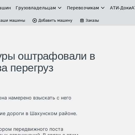
ашин
Грузовладельцам
Перевозчикам
АТИ-Доки
А
Ваши машины
Добавить машину
Заказы
фуры оштрафовали в
а перегруз
на намерено взыскать с него
ие дороги в Шахунском районе.
тором передвижного поста