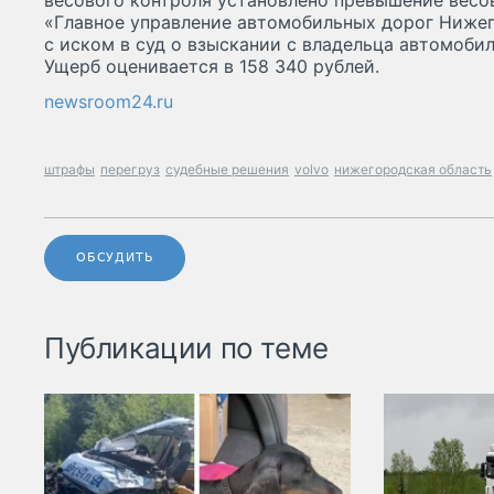
весового контроля установлено превышение весов
«Главное управление автомобильных дорог Ниже
с иском в суд о взыскании с владельца автомобил
Ущерб оценивается в 158 340 рублей.
newsroom24.ru
штрафы
перегруз
судебные решения
volvo
нижегородская область
ОБСУДИТЬ
Публикации по теме