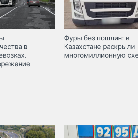
мы
Фуры без пошлин: в
чества в
Казахстане раскрыли
евозках.
многомиллионную сх
ережение