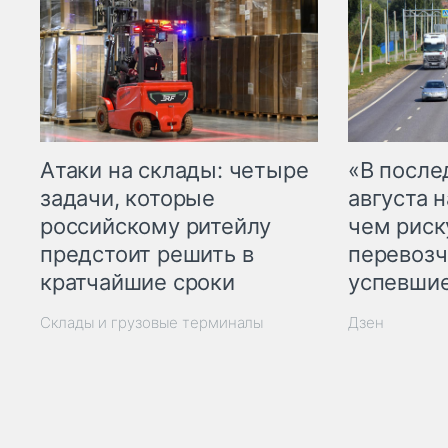
Атаки на склады: четыре
«В посл
задачи, которые
августа н
российскому ритейлу
чем рис
предстоит решить в
перевозч
кратчайшие сроки
успевшие
Склады и грузовые терминалы
Дзен