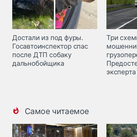
Три схе
Достали из под фуры.
мошенни
Госавтоинспектор спас
грузопер
после ДТП собаку
Предост
дальнобойщика
эксперта
Самое читаемое