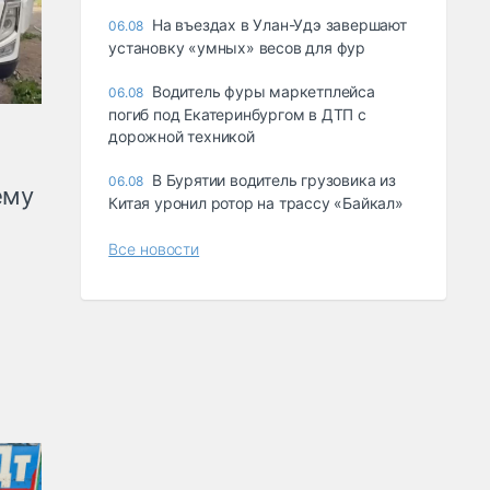
Ha въeздax в Улaн-Удэ зaвepшaют
06.08
ycтaнoвкy «yмныx» вecoв для фyp
Водитель фуры маркетплейса
06.08
погиб под Екатеринбургом в ДТП с
дорожной техникой
В Бурятии водитель грузовика из
06.08
ему
Китая уронил ротор на трассу «Байкал»
Все новости