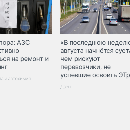
пора: АЗС
«В последнюю недел
ктивно
августа начнётся суета
ься на ремонт и
чем рискуют
инг
перевозчики, не
успевшие освоить ЭТ
ла и автохимия
Дзен