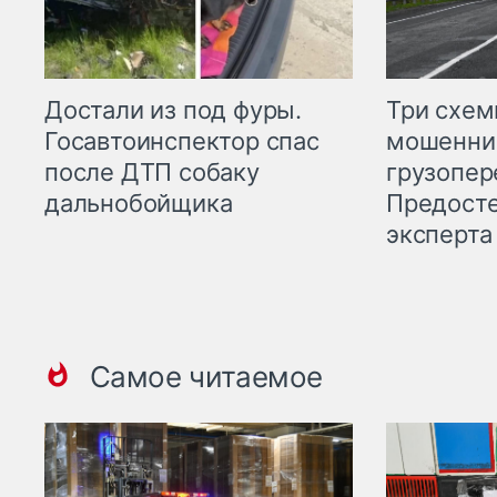
Три схе
Достали из под фуры.
мошенни
Госавтоинспектор спас
грузопер
после ДТП собаку
Предост
дальнобойщика
эксперта
Самое читаемое