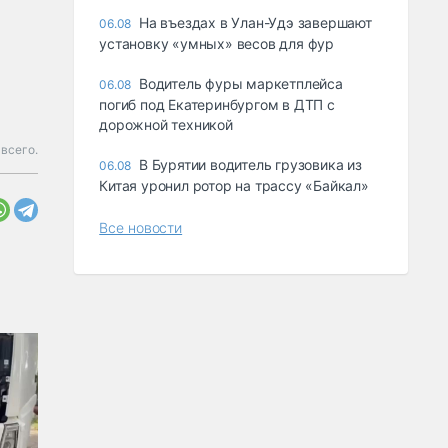
Ha въeздax в Улaн-Удэ зaвepшaют
06.08
ycтaнoвкy «yмныx» вecoв для фyp
Водитель фуры маркетплейса
06.08
погиб под Екатеринбургом в ДТП с
дорожной техникой
 всего.
В Бурятии водитель грузовика из
06.08
Китая уронил ротор на трассу «Байкал»
Все новости