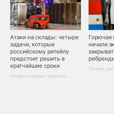
Горючая 
Атаки на склады: четыре
начали а
задачи, которые
закрыват
российскому ритейлу
ребренд
предстоит решить в
кратчайшие сроки
Топливо, мас
Склады и грузовые терминалы