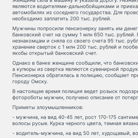
Женщина села в машину и указала дорогу. Незнак
являются водителями-дальнобойщиками и приеха
автомобилях из соседнего государства. Для пров
необходимо заплатить 200 тыс. рублей.
Мужчины попросили пенсионерку занять им денег
банковский счет на сумму 1 млн 650 тыс. рублей.
незнакомцам и сняла со своего счета 95 тыс. руб
хранение сверток с 1 млн 200 тыс. рублей и пооб
якобы открытый банковский счет.
Однако в банке женщине сообщили, что банковски
а купюры из свертка являются сувенирной продук
Пенсионерка обратилась в полицию, сообщает пр
городу Омску.
В настоящее время полиция ведет розыск подозр
фотороботы мужчин, получено описание от потер
Приметы злоумышленников:
- мужчина, на вид 40-45 лет, рост 170-175 сантим
волосы русые. Курка черного цвета, темная вязан
- водитель-мужчина, на вид 50 лет, худощавый, в