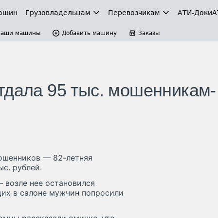
ашин
Грузовладельцам
Перевозчикам
АТИ-Доки
А
Ваши машины
Добавить машину
Заказы
тдала 95 тыс. мошенникам-
ошенников — 82-летняя
с. рублей.
 возле нее остановился
щих в салоне мужчин попросили