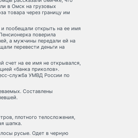
омцы рассказали омичке, что
ли в Омск на грузовых
оза товара через границу им
 и пообещали открыть на ее имя
 Пенсионерка поверила
лей, а мужчины передали ей на
ещали перевести деньги на
й счет на ее имя не открывался,
цией «банка приколов».
есс-служба УМВД России по
еваемых. Составлены
певшей.
етров, плотного телосложения,
ая шапка.
олосы русые. Одет в черную