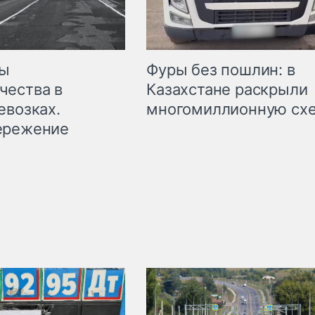
мы
Фуры без пошлин: в
чества в
Казахстане раскрыли
евозках.
многомиллионную сх
ережение