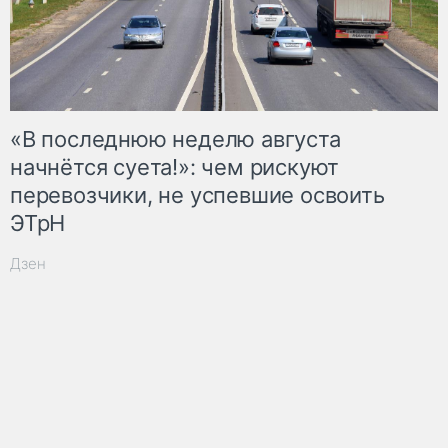
«В последнюю неделю августа
начнётся суета!»: чем рискуют
перевозчики, не успевшие освоить
ЭТрН
Дзен