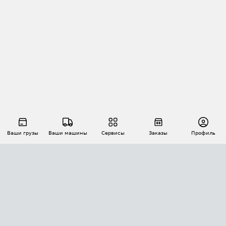
Ваши грузы
Ваши машины
Сервисы
Заказы
Профиль
АВТОМАТИЗАЦИЯ ПЕРЕВОЗОК
Площадки
Заказы
Торги
Тендеры
АТИ-Доки
GPS-мониторинг
АТИ Мессенджер
Цепочки грузов