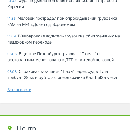
Фура подмяла под себя Renault Duster на трассе в
14:08
Карелии
Человек пострадал при опрокидывании грузовика
11:35
FAM на М-4 «Дон» под Воронежем
В Хабаровске водитель грузовика сбил женщину на
11:09
пешеходном переходе
В центре Петербурга грузовая "Газель" с
08.08
ресторанным меню попала в ДТП с гужевой повозкой
Страховая компания "Пари" через суд в Туле
08.08
требует 29 млн руб. с автоперевозчика Kaz TralServiece
Все новости
Центр