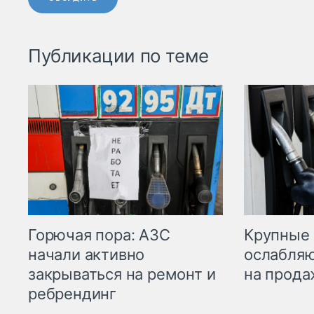
Публикации по теме
Горючая пора: АЗС
Крупные 
начали активно
ослабляю
закрываться на ремонт и
на прода
ребрендинг