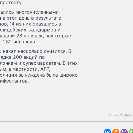
протесту.
дались многочисленными
в этот день в результате
в, 14 из них оказались в
олицейских, жандармов и
адали 28 человек, некоторые
 282 человека.
 накал несколько снизился. В
рядка 200 акций по
лонкам и супермаркетам. В этих
м, в частности, AFP,
 полиция вынуждена была широко
нифестантов.
9 просмотров