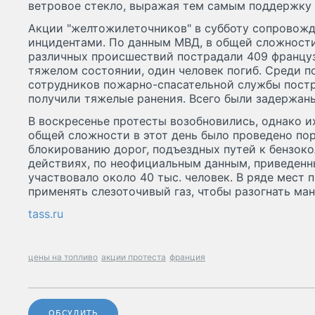
ветровое стекло, выражая тем самым поддержку 
Акции "желтожилеточников" в субботу сопровож
инцидентами. По данным МВД, в общей сложности 
различных происшествий пострадали 409 французо
тяжелом состоянии, один человек погиб. Среди п
сотрудников пожарно-спасательной службы постр
получили тяжелые ранения. Всего были задержаны
В воскресенье протесты возобновились, однако их
общей сложности в этот день было проведено по
блокированию дорог, подъездных путей к бензоко
действиях, по неофициальным данным, приведенны
участвовало около 40 тыс. человек. В ряде мест
применять слезоточивый газ, чтобы разогнать ма
tass.ru
цены на топливо
акции протеста
франция
ОБСУДИТЬ