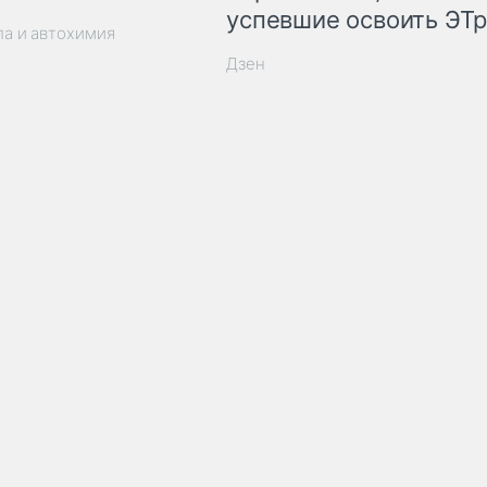
успевшие освоить ЭТ
ла и автохимия
Дзен