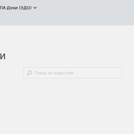
ТИ-Доки (ЭДО)
ли