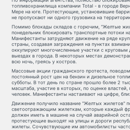
По информации агентства, полностью блокирован
топливохранилища компании Total - в городе Верн
Мере на юге. Протестующие, установившие барри
не пропускают ни одного грузовика на территори
Помимо блокады складов с горючим, "Желтые жи
понедельник блокировать транспортные потоки на
Манифестанты затрудняют движение на ряде кру
страны, создавая заграждения на пунктах взимани
оккупируют многочисленные участки с круговым 
выездах в города. В некоторых местах демонстр
всю ночь, греясь у костров.
Массовые акции гражданского протеста, поводом
постоянный рост цен на бензин и дизельное топл
субботы. В тот день по стране прошло более 2 ты
масштаба, участие в которых, по оценке властей,
человек. Манифестанты настаивают на цифре, бли
Движение получило название "Желтых жилетов" по
светоотражающим жилеткам, которые каждый фр
должен иметь в машине на случай аварийной оста
протестующие выходят на улицы и дороги респуб
жилеты. Сочувствующие им автомобилисты часто 