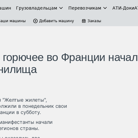
ашин
Грузовладельцам
Перевозчикам
АТИ-Доки
А
Ваши машины
Добавить машину
Заказы
а горючее во Франции нача
анилища
 "Желтые жилеты",
олжили в понедельник свои
анции в субботу.
 манифестанты начали
егионов страны.