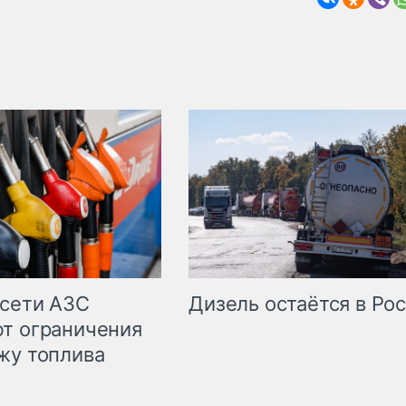
сети АЗС
Дизель остаётся в Ро
т ограничения
жу топлива