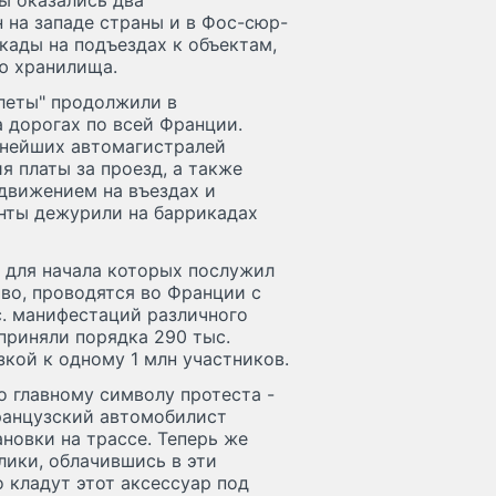
ы оказались два
 на западе страны и в Фос-сюр-
кады на подъездах к объектам,
ю хранилища.
леты" продолжили в
 дорогах по всей Франции.
пнейших автомагистралей
я платы за проезд, а также
движением на въездах и
анты дежурили на баррикадах
 для начала которых послужил
иво, проводятся во Франции с
с. манифестаций различного
 приняли порядка 290 тыс.
зкой к одному 1 млн участников.
 главному символу протеста -
анцузский автомобилист
новки на трассе. Теперь же
лики, облачившись в эти
кладут этот аксессуар под