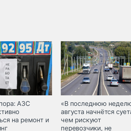
пора: АЗС
«В последнюю недел
ктивно
августа начнётся суета
ься на ремонт и
чем рискуют
инг
перевозчики, не