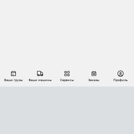
Ваши грузы
Ваши машины
Сервисы
Заказы
Профиль
АВТОМАТИЗАЦИЯ ПЕРЕВОЗОК
Площадки
Заказы
Торги
Тендеры
АТИ-Доки
GPS-мониторинг
АТИ Мессенджер
Цепочки грузов