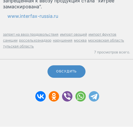
запрещенная к ввозу продукция стала "хитрее
замаскирована".
www.interfax-russia.ru
запрет на ввоз продовольствия
импорт овощей
импорт фруктов
санкции
россельхознадзор
нарушения
москва
московская область
тульская область
7 просмотров всего.
ОБСУДИТЬ