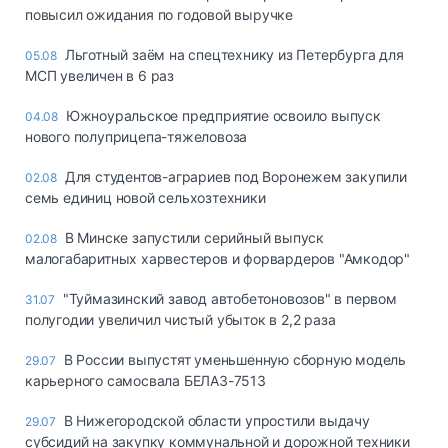
повысил ожидания по годовой выручке
Льготный заём на спецтехнику из Петербурга для
05.08
МСП увеличен в 6 раз
Южноуральское предприятие освоило выпуск
04.08
нового полуприцепа-тяжеловоза
Для студентов-аграриев под Воронежем закупили
02.08
семь единиц новой сельхозтехники
В Минске запустили серийный выпуск
02.08
малогабаритных харвестеров и форвардеров "Амкодор"
"Туймазинский завод автобетоновозов" в первом
31.07
полугодии увеличил чистый убыток в 2,2 раза
В России выпустят уменьшенную сборную модель
29.07
карьерного самосвала БЕЛАЗ-7513
В Нижегородской области упростили выдачу
29.07
субсидий на закупку коммунальной и дорожной техники