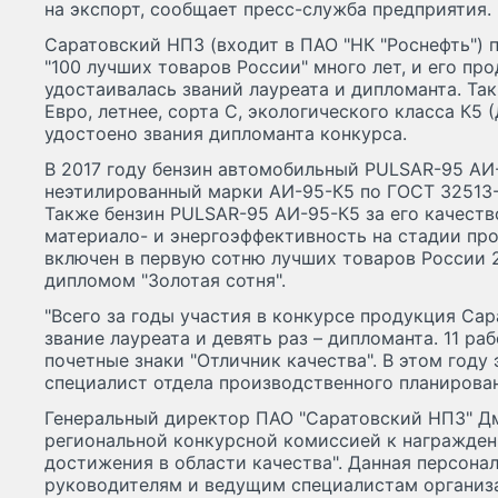
на экспорт, сообщает пресс-служба предприятия.
Саратовский НПЗ (входит в ПАО "НК "Роснефть") 
"100 лучших товаров России" много лет, и его пр
удостаивалась званий лауреата и дипломанта. Так
Евро, летнее, сорта С, экологического класса К5 
удостоено звания дипломанта конкурса.
В 2017 году бензин автомобильный PULSAR-95 АИ-
неэтилированный марки АИ-95-К5 по ГОСТ 32513-
Также бензин PULSAR-95 АИ-95-К5 за его качество
материало- и энергоэффективность на стадии пр
включен в первую сотню лучших товаров России 
дипломом "Золотая сотня".
"Всего за годы участия в конкурсе продукция Сар
звание лауреата и девять раз – дипломанта. 11 р
почетные знаки "Отличник качества". В этом году
специалист отдела производственного планирова
Генеральный директор ПАО "Саратовский НПЗ" Д
региональной конкурсной комиссией к награжден
достижения в области качества". Данная персона
руководителям и ведущим специалистам организа