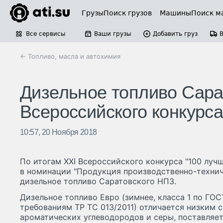
Грузы
Поиск грузов
Машины
Поиск м
Все сервисы
Ваши грузы
Добавить груз
← Топливо, масла и автохимия
Дизельное топливо Сара
Всероссийского конкурс
10:57, 20 Ноября 2018
По итогам XXI Всероссийского конкурса "100 луч
в номинации "Продукция производственно-технич
дизельное топливо Саратовского НПЗ.
Дизельное топливо Евро (зимнее, класса 1 по ГО
требованиям ТР ТС 013/2011) отличается низким
ароматических углеводородов и серы, поставляет