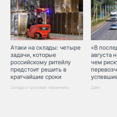
Атаки на склады: четыре
«В посл
задачи, которые
августа н
российскому ритейлу
чем рис
предстоит решить в
перевозч
кратчайшие сроки
успевшие
Склады и грузовые терминалы
Дзен