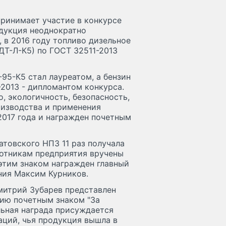
принимает участие в конкурсе
одукция неоднократно
, в 2016 году топливо дизельное
(ДТ-Л-К5) по ГОСТ 32511-2013
95-К5 стал лауреатом, а бензин
2013 - дипломантом конкурса.
, экологичность, безопасность,
оизводства и применения
2017 года и награжден почетным
атовского НПЗ 11 раз получала
аботникам предприятия вручены
 этим знаком награжден главный
ния Максим Курников.
митрий Зубарев представлен
ию почетным знаком "За
льная награда присуждается
ций, чья продукция вышла в