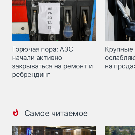
Горючая пора: АЗС
Крупные 
начали активно
ослабляю
закрываться на ремонт и
на прода
ребрендинг
Самое читаемое