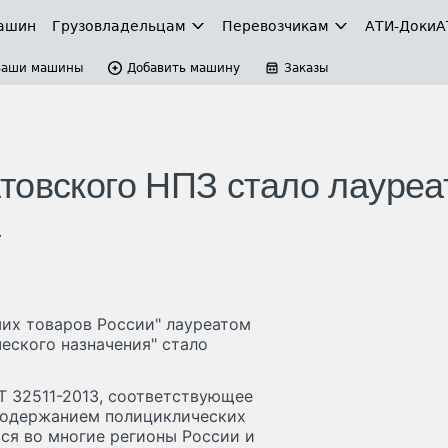
ашин
Грузовладельцам
Перевозчикам
АТИ-Доки
А
Ваши машины
Добавить машину
Заказы
товского НПЗ стало лауреа
а
ших товаров России" лауреатом
еского назначения" стало
СТ 32511-2013, соответствующее
 содержанием полициклических
ся во многие регионы России и