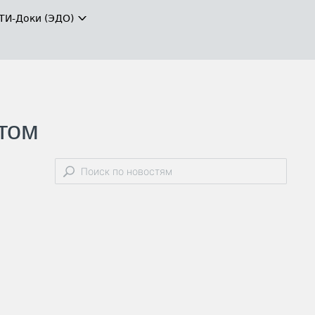
ТИ-Доки (ЭДО)
том