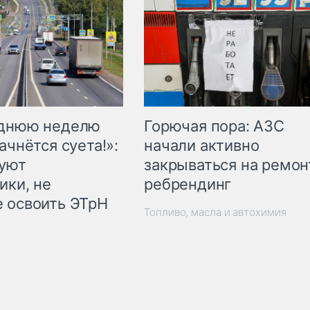
Горючая пора: АЗС
еднюю неделю
начали активно
ачнётся суета!»:
закрываться на ремон
куют
ребрендинг
ики, не
 освоить ЭТрН
Топливо, масла и автохимия