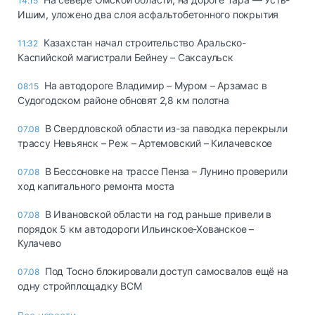
14:15
Ишим, уложено два слоя асфальтобетонного покрытия
Казахстан начал строительство Аральско-
11:32
Каспийской магистрали Бейнеу – Саксаульск
На автодороге Владимир – Муром – Арзамас в
08:15
Судогодском районе обновят 2,8 км полотна
В Свердловской области из-за паводка перекрыли
07.08
трассу Невьянск – Реж – Артемовский – Килачевское
В Бессоновке на трассе Пенза – Лунино проверили
07.08
ход капитального ремонта моста
В Ивановской области на год раньше привели в
07.08
порядок 5 км автодороги Ильинское-Хованское –
Кулачево
Под Тосно блокировали доступ самосвалов ещё на
07.08
одну стройплощадку ВСМ