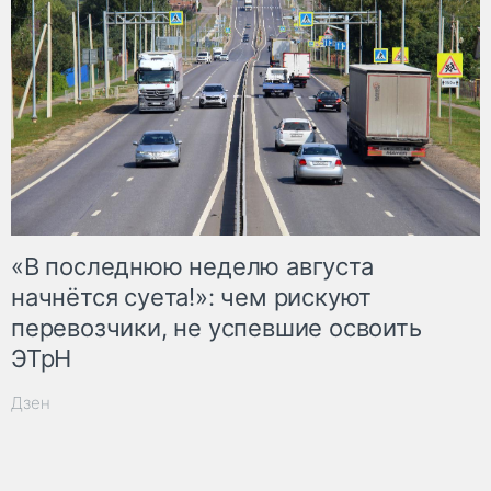
«В последнюю неделю августа
начнётся суета!»: чем рискуют
перевозчики, не успевшие освоить
ЭТрН
Дзен