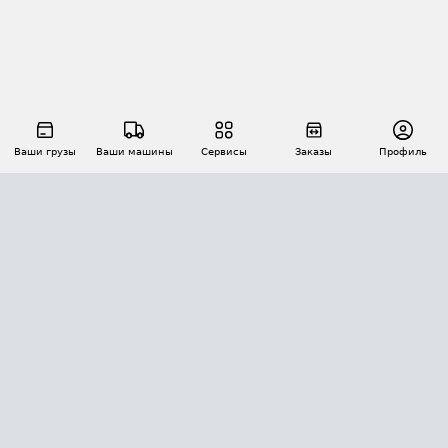
Ваши грузы
Ваши машины
Сервисы
Заказы
Профиль
АВТОМАТИЗАЦИЯ ПЕРЕВОЗОК
Площадки
Заказы
Торги
Тендеры
АТИ-Доки
GPS-мониторинг
АТИ Мессенджер
Цепочки грузов
API ATI.SU
ПОЛЕЗНОЕ
Расчет расстояний
БЕЗОПАСНОСТЬ
Академия ATI.SU