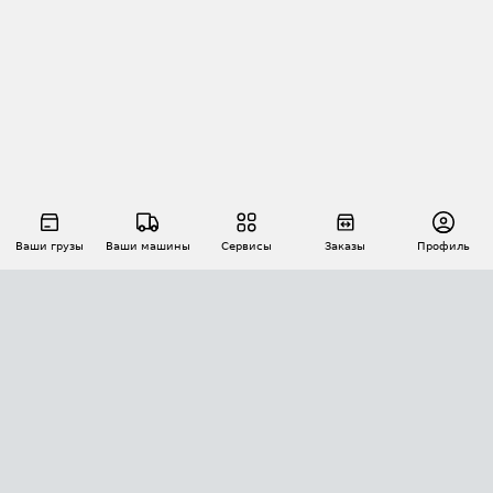
Ваши грузы
Ваши машины
Сервисы
Заказы
Профиль
АВТОМАТИЗАЦИЯ ПЕРЕВОЗОК
Площадки
Заказы
Торги
Тендеры
АТИ-Доки
GPS-мониторинг
АТИ Мессенджер
Цепочки грузов
API ATI.SU