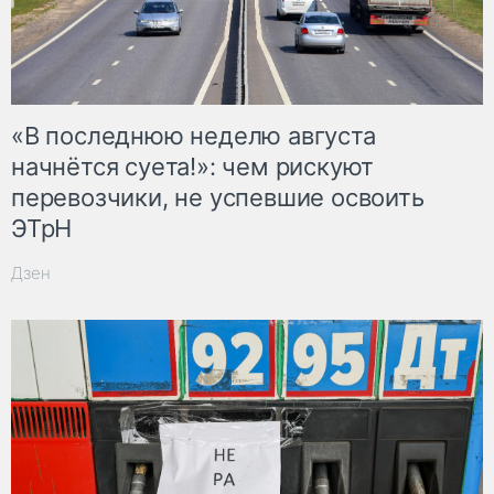
«В последнюю неделю августа
начнётся суета!»: чем рискуют
перевозчики, не успевшие освоить
ЭТрН
Дзен