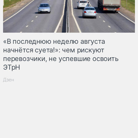
«В последнюю неделю августа
начнётся суета!»: чем рискуют
перевозчики, не успевшие освоить
ЭТрН
Дзен