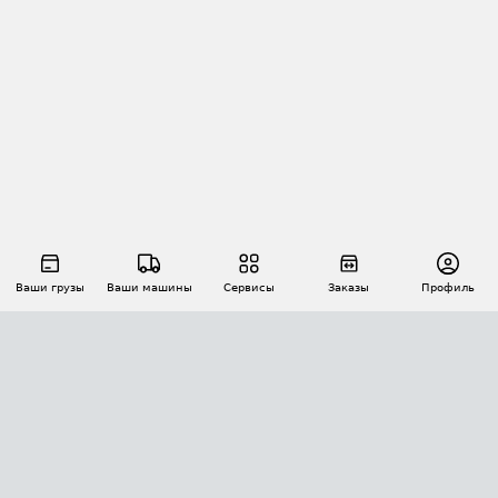
Ваши грузы
Ваши машины
Сервисы
Заказы
Профиль
АВТОМАТИЗАЦИЯ ПЕРЕВОЗОК
Площадки
Заказы
Торги
Тендеры
АТИ-Доки
GPS-мониторинг
АТИ Мессенджер
Цепочки грузов
API ATI.SU