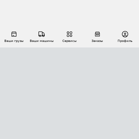
Ваши грузы
Ваши машины
Сервисы
Заказы
Профиль
АВТОМАТИЗАЦИЯ ПЕРЕВОЗОК
Площадки
Заказы
Торги
Тендеры
АТИ-Доки
GPS-мониторинг
АТИ Мессенджер
Цепочки грузов
API ATI.SU
ПОЛЕЗНОЕ
Расчет расстояний
БЕЗОПАСНОСТЬ
Академия ATI.SU
ATI.SU о безопасности