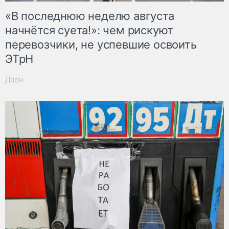
«В последнюю неделю августа
начнётся суета!»: чем рискуют
перевозчики, не успевшие освоить
ЭТрН
Дзен