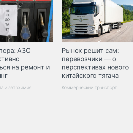
пора: АЗС
Рынок решит сам:
ктивно
перевозчики — о
ься на ремонт и
перспективах нового
инг
китайского тягача
ла и автохимия
Коммерческий транспорт