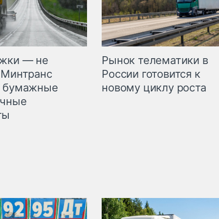
жки — не
Рынок телематики в
 Минтранс
России готовится к
л бумажные
новому циклу роста
очные
ты