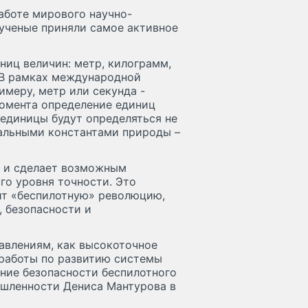
аботе мирового научно-
 ученые приняли самое активное
ниц величин: метр, килограмм,
. В рамках международной
меру, метр или секунда -
момента определение единиц
 единицы будут определяться не
альными константами природы –
й и сделает возможным
го уровня точности. Это
ит «беспилотную» революцию,
, безопасности и
авлениям, как высокоточное
 работы по развитию системы
ние безопасности беспилотного
ышленности Дениса Мантурова в