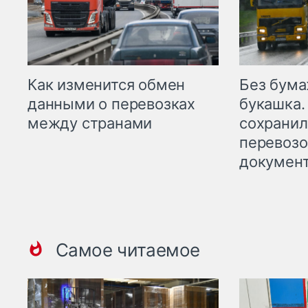
Как изменится обмен
Без бума
данными о перевозках
букашка.
между странами
сохрани
перевоз
докумен
Самое читаемое