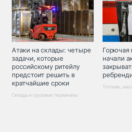
Горючая 
Атаки на склады: четыре
начали а
задачи, которые
закрыват
российскому ритейлу
ребренд
предстоит решить в
кратчайшие сроки
Топливо, мас
Склады и грузовые терминалы