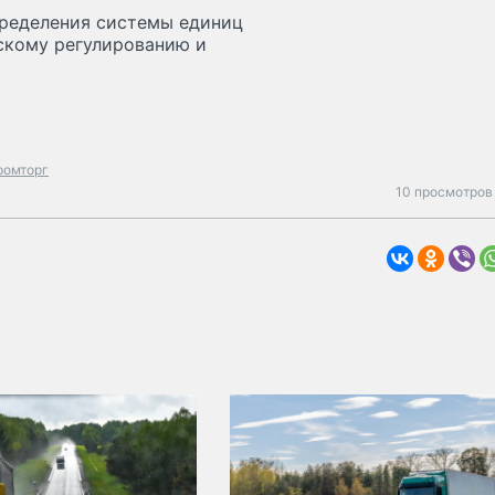
пределения системы единиц
скому регулированию и
ромторг
10 просмотров 