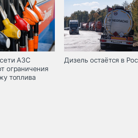
сети АЗС
Дизель остаётся в Ро
т ограничения
жу топлива