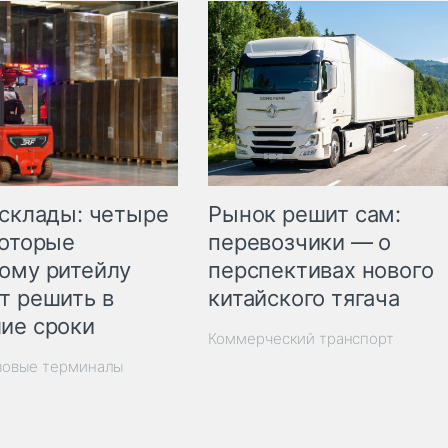
Рынок решит сам:
 склады: четыре
перевозчики — о
которые
перспективах нового
ому ритейлу
китайского тягача
т решить в
ие сроки
Коммерческий транспорт
зовые терминалы