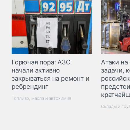
Горючая пора: АЗС
Атаки на
начали активно
задачи, 
закрываться на ремонт и
российск
ребрендинг
предстои
кратчайш
Топливо, масла и автохимия
Склады и гру