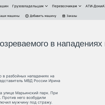
ашин
Грузовладельцам
Перевозчикам
АТИ-Доки
А
Ваши машины
Добавить машину
Заказы
озреваемого в нападениях 
 в разбойных нападениях на
редставитель МВД России Ирина
а улице Марьинский парк. При
. Против него возбудили
аключил мужчину под стражу.