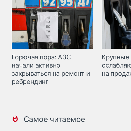
Горючая пора: АЗС
Крупные 
начали активно
ослабляю
закрываться на ремонт и
на прода
ребрендинг
Самое читаемое