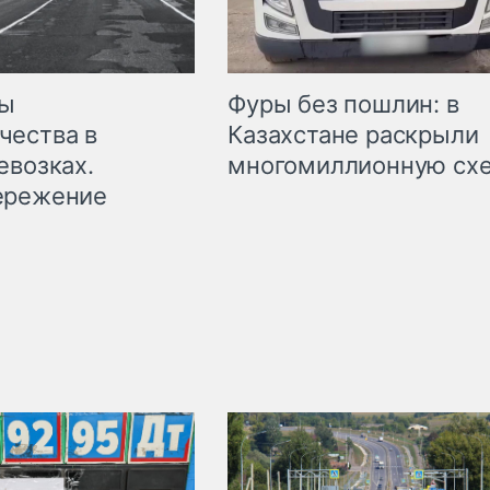
мы
Фуры без пошлин: в
чества в
Казахстане раскрыли
евозках.
многомиллионную сх
ережение