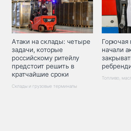
Горючая 
Атаки на склады: четыре
начали а
задачи, которые
закрыват
российскому ритейлу
ребренд
предстоит решить в
кратчайшие сроки
Топливо, мас
Склады и грузовые терминалы