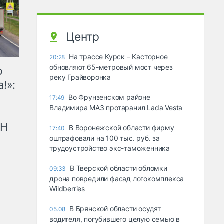
Центр
На трассе Курск – Касторное
20:28
обновляют 65-метровый мост через
ю
реку Грайворонка
!»:
Во Фрунзенском районе
17:49
Владимира МАЗ протаранил Lada Vesta
рН
В Воронежской области фирму
17:40
оштрафовали на 100 тыс. руб. за
трудоустройство экс-таможенника
В Тверской области обломки
09:33
дрона повредили фасад логокомплекса
Wildberries
В Брянской области осудят
05.08
водителя, погубившего целую семью в