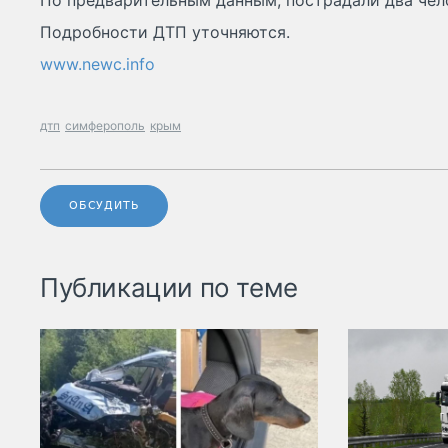
По предварительным данным, пострадали два чел
Подробности ДТП уточняются.
www.newc.info
дтп
симферополь
крым
ОБСУДИТЬ
Публикации по теме