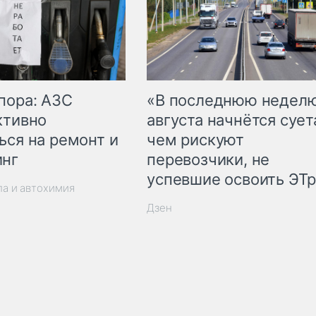
пора: АЗС
«В последнюю недел
ктивно
августа начнётся суета
ься на ремонт и
чем рискуют
инг
перевозчики, не
успевшие освоить ЭТ
ла и автохимия
Дзен