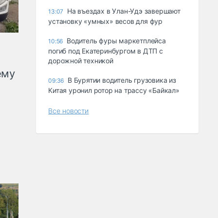
Ha въeздax в Улaн-Удэ зaвepшaют
13:07
ycтaнoвкy «yмныx» вecoв для фyp
Водитель фуры маркетплейса
10:56
погиб под Екатеринбургом в ДТП с
дорожной техникой
ему
В Бурятии водитель грузовика из
09:36
Китая уронил ротор на трассу «Байкал»
Все новости