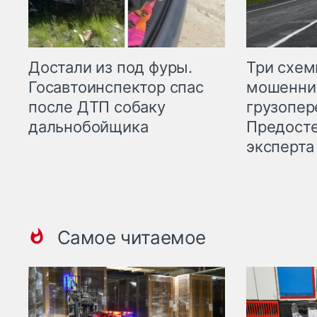
Три схе
Достали из под фуры.
мошенни
Госавтоинспектор спас
грузопер
после ДТП собаку
Предост
дальнобойщика
эксперта
Самое читаемое