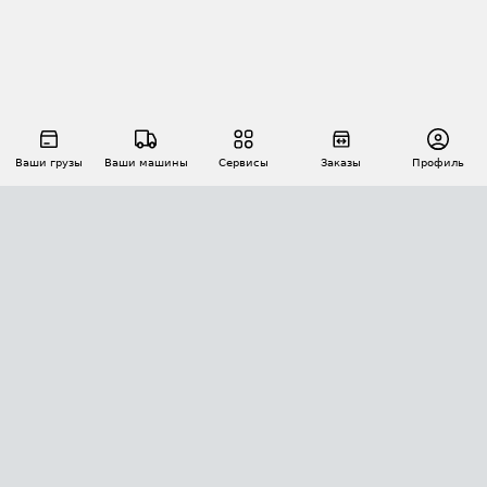
Ваши грузы
Ваши машины
Сервисы
Заказы
Профиль
АВТОМАТИЗАЦИЯ ПЕРЕВОЗОК
Площадки
Заказы
Торги
Тендеры
АТИ-Доки
GPS-мониторинг
АТИ Мессенджер
Цепочки грузов
API ATI.SU
ПОЛЕЗНОЕ
Расчет расстояний
БЕЗОПАСНОСТЬ
Академия ATI.SU