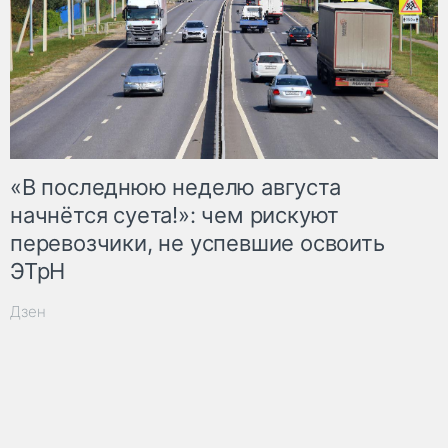
«В последнюю неделю августа
начнётся суета!»: чем рискуют
перевозчики, не успевшие освоить
ЭТрН
Дзен