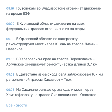
Грузовикам во Владивостоке ограничат движение
09:16
на время ВЭФ
В Курганской области движение на всех
09:00
федеральных трассах ограничено из-за жары
В Орловской области по нацпроекту
09.08
реконструируют мост через Кшень на трассе Ливны –
Навесное
В Хабаровском крае на трассе Переяславка –
09.08
Аргунское финиширует ремонт участка длиной 3,7 км
В Дагестане из-за схода селя заблокирован 107 км
09.08
региональной трассы Хасавюрт – Тлох
На Сахалине раньше срока сдали мост через
09.08
Христофоровку на трассе Лиственничное – Охотское
Все новости