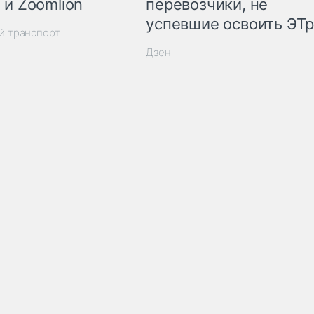
 и Zoomlion
перевозчики, не
успевшие освоить ЭТ
й транспорт
Дзен