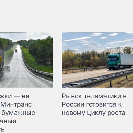
жки — не
Рынок телематики в
 Минтранс
России готовится к
л бумажные
новому циклу роста
очные
ты