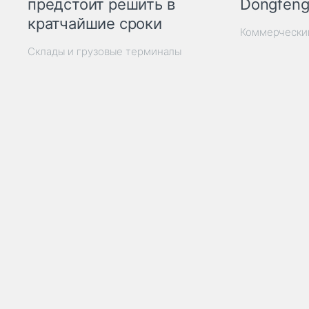
Dongfeng
предстоит решить в
кратчайшие сроки
Коммерчески
Склады и грузовые терминалы