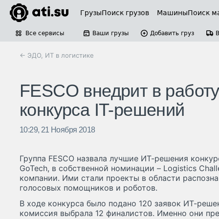
Грузы
Поиск грузов
Машины
Поиск м
Все сервисы
Ваши грузы
Добавить груз
← ЭДО, ИТ в логистике
FESCO внедрит в работу
конкурса IT-решений
10:29, 21 Ноября 2018
Группа FESCO назвала лучшие ИТ-решения конкур
GoTech, в собственной номинации – Logistics Cha
компании. Ими стали проекты в области распозна
голосовых помощников и роботов.
В ходе конкурса было подано 120 заявок ИТ-реше
комиссия выбрала 12 финалистов. Именно они пре