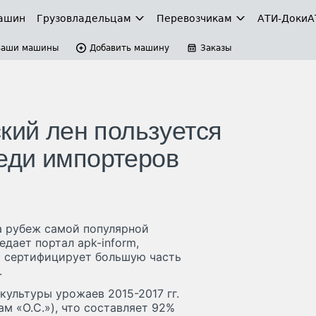
ашин
Грузовладельцам
Перевозчикам
АТИ-Доки
А
Ваши машины
Добавить машину
Заказы
кий лен пользуется
еди импортеров
за рубеж самой популярной
едает портал apk-inform,
й сертифицирует большую часть
.
ультуры урожаев 2015-2017 гг.
ам «О.С.»), что составляет 92%