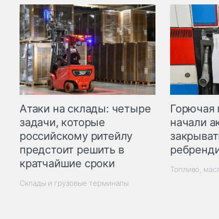
Горючая 
Атаки на склады: четыре
начали а
задачи, которые
закрыват
российскому ритейлу
ребренд
предстоит решить в
кратчайшие сроки
Топливо, мас
Склады и грузовые терминалы