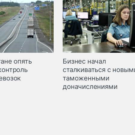
Бизнес начал
тане опять
сталкиваться с новым
контроль
таможенными
евозок
доначислениями