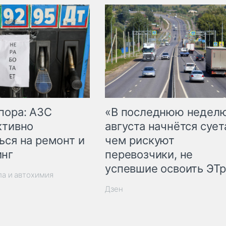
пора: АЗС
«В последнюю недел
ктивно
августа начнётся суета
ься на ремонт и
чем рискуют
инг
перевозчики, не
успевшие освоить ЭТ
ла и автохимия
Дзен