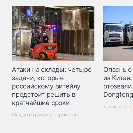
Опасные
Атаки на склады: четыре
из Китая.
задачи, которые
отозвали
российскому ритейлу
Dongfeng
предстоит решить в
кратчайшие сроки
Коммерчески
Склады и грузовые терминалы