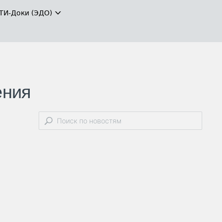
ТИ-Доки (ЭДО)
ения