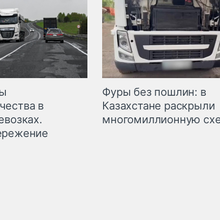
мы
Фуры без пошлин: в
чества в
Казахстане раскрыли
евозках.
многомиллионную сх
ережение