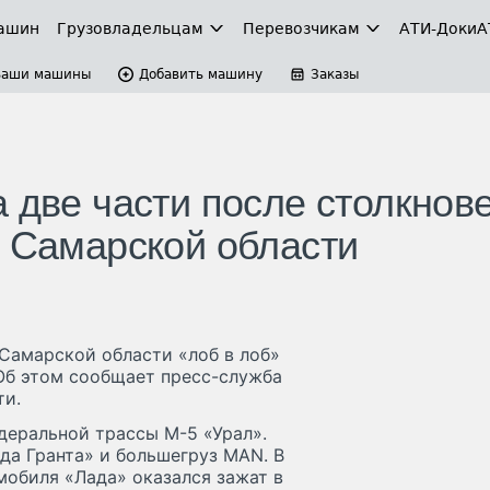
ашин
Грузовладельцам
Перевозчикам
АТИ-Доки
А
Ваши машины
Добавить машину
Заказы
 две части после столкнов
в Самарской области
Самарской области «лоб в лоб»
 Об этом сообщает пресс-служба
ти.
едеральной трассы М-5 «Урал».
да Гранта» и большегруз MAN. В
мобиля «Лада» оказался зажат в