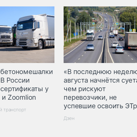
 бетономешалки
«В последнюю недел
 В России
августа начнётся суета
 сертификаты у
чем рискуют
 и Zoomlion
перевозчики, не
успевшие освоить ЭТ
й транспорт
Дзен