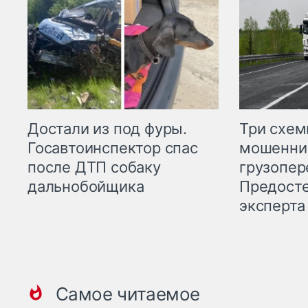
Три схе
Достали из под фуры.
мошенни
Госавтоинспектор спас
грузопер
после ДТП собаку
Предост
дальнобойщика
эксперта
Самое читаемое