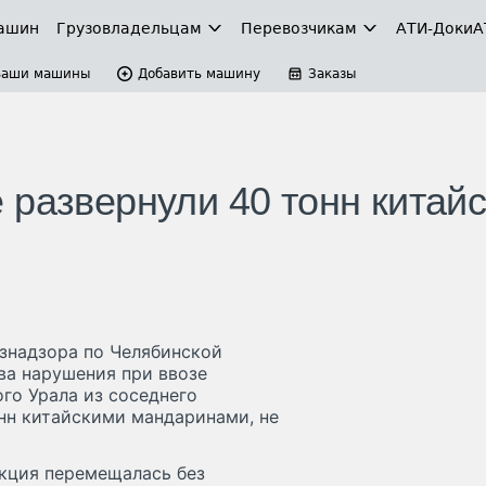
ашин
Грузовладельцам
Перевозчикам
АТИ-Доки
А
Ваши машины
Добавить машину
Заказы
 развернули 40 тонн китайс
ознадзора по Челябинской
ва нарушения при ввозе
го Урала из соседнего
онн китайскими мандаринами, не
укция перемещалась без