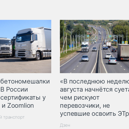
 бетономешалки
«В последнюю недел
 В России
августа начнётся суета
 сертификаты у
чем рискуют
 и Zoomlion
перевозчики, не
успевшие освоить ЭТ
й транспорт
Дзен