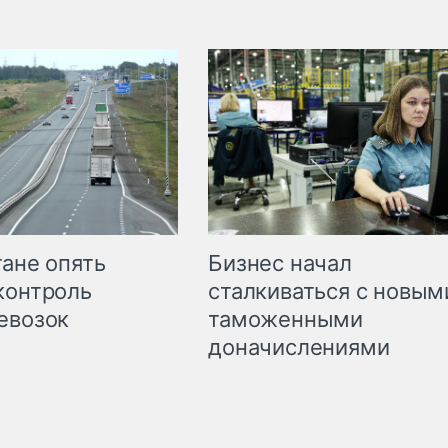
Бизнес начал
тане опять
сталкиваться с новым
контроль
таможенными
евозок
доначислениями