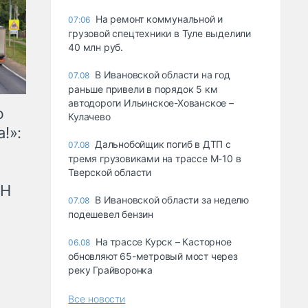
На ремонт коммунальной и
07:06
грузовой спецтехники в Туле выделили
40 млн руб.
В Ивановской области на год
07.08
раньше привели в порядок 5 км
автодороги Ильинское-Хованское –
ю
Кулачево
!»:
Дальнобойщик погиб в ДТП с
07.08
тремя грузовиками на трассе М-10 в
Тверской области
рН
В Ивановской области за неделю
07.08
подешевел бензин
На трассе Курск – Касторное
06.08
обновляют 65-метровый мост через
реку Грайворонка
Все новости