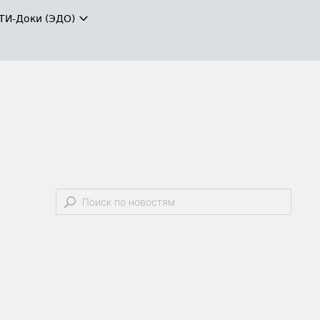
ТИ-Доки (ЭДО)
-