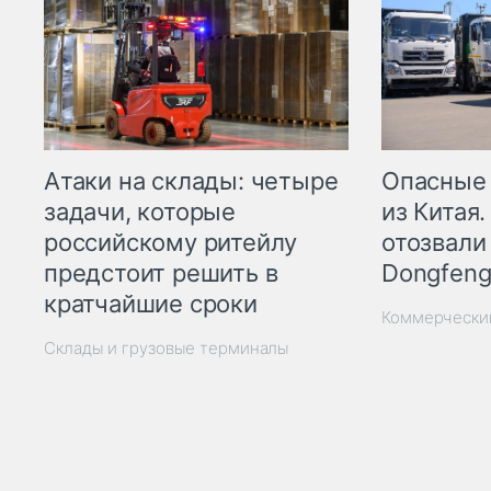
Опасные
Атаки на склады: четыре
из Китая.
задачи, которые
отозвали
российскому ритейлу
Dongfeng
предстоит решить в
кратчайшие сроки
Коммерчески
Склады и грузовые терминалы