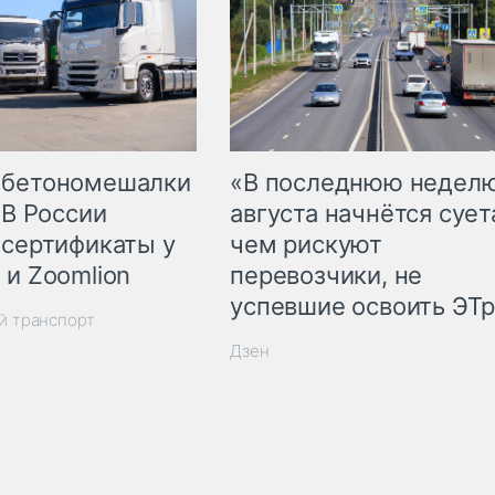
 бетономешалки
«В последнюю недел
 В России
августа начнётся суета
 сертификаты у
чем рискуют
 и Zoomlion
перевозчики, не
успевшие освоить ЭТ
й транспорт
Дзен