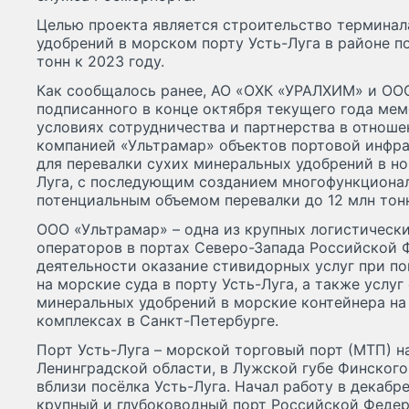
Целью проекта является строительство терминал
удобрений в морском порту Усть-Луга в районе п
тонн к 2023 году.
Как сообщалось ранее, АО «ОХК «УРАЛХИМ» и ОО
подписанного в конце октября текущего года ме
условиях сотрудничества и партнерства в отноше
компанией «Ультрамар» объектов портовой инфра
для перевалки сухих минеральных удобрений в но
Луга, с последующим созданием многофункционал
потенциальным объемом перевалки до 12 млн тонн
ООО «Ультрамар» – одна из крупных логистическ
операторов в портах Северо-Запада Российской
деятельности оказание стивидорных услуг при п
на морские суда в порту Усть-Луга, а также услу
минеральных удобрений в морские контейнера на
комплексах в Санкт-Петербурге.
Порт Усть-Луга – морской торговый порт (МТП) на
Ленинградской области, в Лужской губе Финского
вблизи посёлка Усть-Луга. Начал работу в декабре
крупный и глубоководный порт Российской Федер