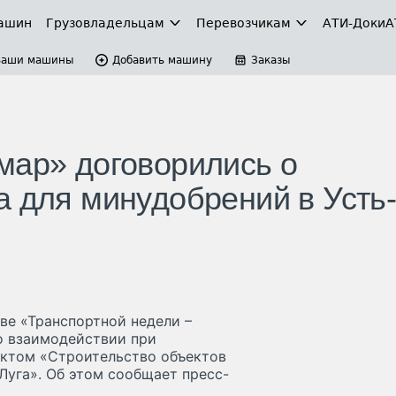
ашин
Грузовладельцам
Перевозчикам
АТИ-Доки
А
Ваши машины
Добавить машину
Заказы
мар» договорились о
а для минудобрений в Усть
е «Транспортной недели –
о взаимодействии при
ектом «Строительство объектов
Луга». Об этом сообщает пресс-