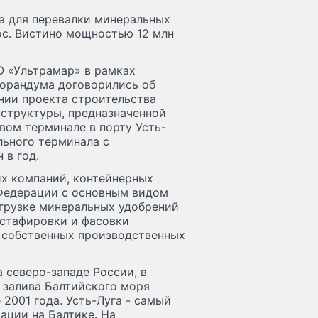
а для перевалки минеральных
ос. Вистино мощностью 12 млн
О «Ультрамар» в рамках
морандума договорились об
нии проекта строительства
структуры, предназначенной
вом терминале в порту Усть-
ьного терминала с
 в год.
их компаний, контейнерных
 Федерации с основным видом
огрузке минеральных удобрений
г стафировки и фасовки
 собственных производственных
 северо-западе России, в
 залива Балтийского моря
 2001 года. Усть-Луга - самый
ации на Балтике. На