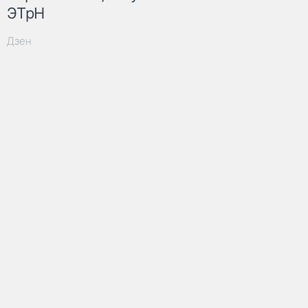
ЭТрН
Дзен