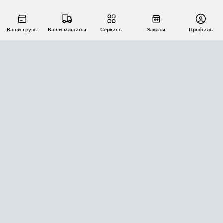
Ваши грузы
Ваши машины
Сервисы
Заказы
Профиль
АВТОМАТИЗАЦИЯ ПЕРЕВОЗОК
Площадки
Заказы
Торги
Тендеры
АТИ-Доки
GPS-мониторинг
АТИ Мессенджер
Цепочки грузов
API ATI.SU
ПОЛЕЗНОЕ
Расчет расстояний
БЕЗОПАСНОСТЬ
Академия ATI.SU
ATI.SU о безопасности
Звезды ATI.SU на вашем сайте
КОНТАКТЫ И ТАРИФЫ
Памятка по проверке контрагентов
Индекс ATI.SU FTL РФ
О системе ATI.SU
Светофор+
Средние ставки
ИНФОРМАЦИЯ