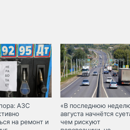
пора: АЗС
«В последнюю недел
ктивно
августа начнётся суета
ься на ремонт и
чем рискуют
инг