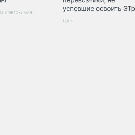
перевозчики, не
успевшие освоить ЭТ
ла и автохимия
Дзен