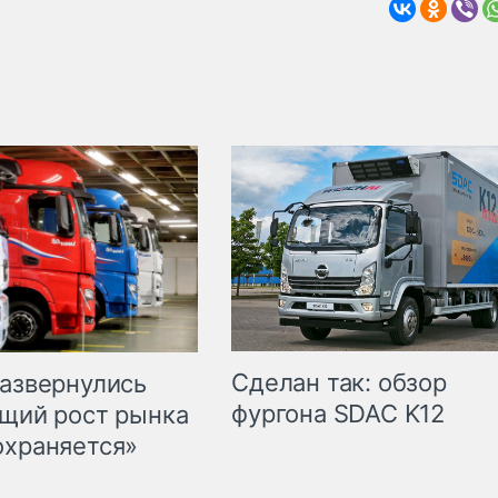
Сделан так: обзор
развернулись
фургона SDAC K12
бщий рост рынка
охраняется»