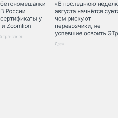
 бетономешалки
«В последнюю недел
 В России
августа начнётся суета
 сертификаты у
чем рискуют
 и Zoomlion
перевозчики, не
успевшие освоить ЭТ
й транспорт
Дзен