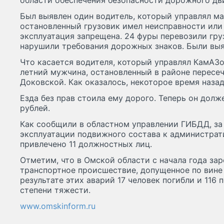
области обеспечения безопасности дорожного дв
Был выявлен один водитель, который управлял ма
остановленный грузовик имел неисправности или
эксплуатация запрещена. 24 фуры перевозили гру
нарушили требования дорожных знаков. Были выя
Что касается водителя, который управлял КамАЗом
летний мужчина, остановленный в районе пересе
Доковской. Как оказалось, некоторое время наза
Езда без прав стоила ему дорого. Теперь он долже
рублей.
Как сообщили в областном управлении ГИБДД, за
эксплуатации подвижного состава к администрат
привлечено 11 должностных лиц.
Отметим, что в Омской области с начала года за
транспортное происшествие, допущенное по вине
результате этих аварий 17 человек погибли и 116
степени тяжести.
www.omskinform.ru