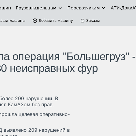
ашин
Грузовладельцам
Перевозчикам
АТИ-Доки
А
Ваши машины
Добавить машину
Заказы
а операция "Большегруз" -
30 неисправных фур
более 200 нарушений. В
ял КамАЗом без прав.
 прошла целевая оперативно-
Д выявлено 209 нарушений в