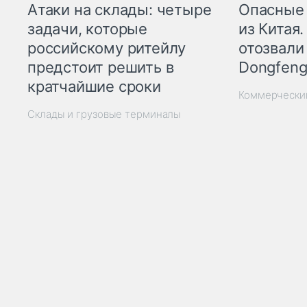
Опасные
Атаки на склады: четыре
из Китая.
задачи, которые
отозвали
российскому ритейлу
Dongfeng
предстоит решить в
кратчайшие сроки
Коммерчески
Склады и грузовые терминалы