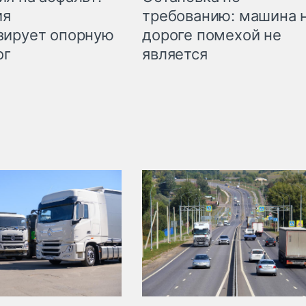
требованию: машина 
ия
дороге помехой не
зирует опорную
является
ог