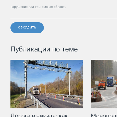
нарушение пдд
гаи
омская область
ОБСУДИТЬ
Публикации по теме
Дорога в никуда: как
Монополи