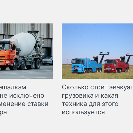
Сколько стоит эвакуа
ешалкам
грузовика и какая
не исключено
техника для этого
менение ставки
используется
ра