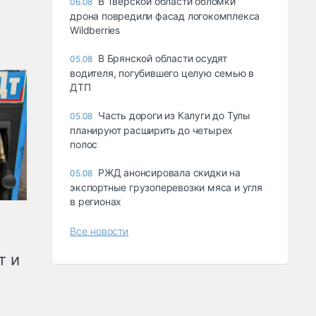
В Тверской области обломки
06.08
дрона повредили фасад логокомплекса
Wildberries
В Брянской области осудят
05.08
водителя, погубившего целую семью в
ДТП
Часть дороги из Калуги до Тулы
05.08
планируют расширить до четырех
полос
РЖД анонсировала скидки на
05.08
экспортные грузоперевозки мяса и угля
в регионах
Все новости
т и