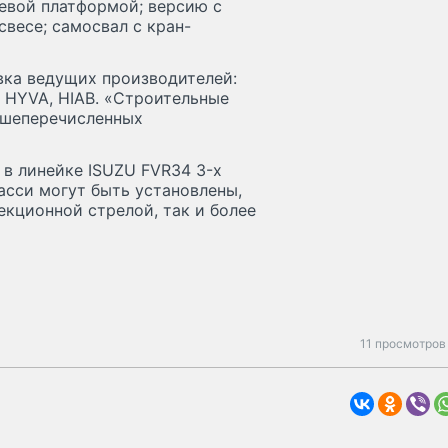
евой платформой; версию с
весе; самосвал с кран-
вка ведущих производителей:
r, HYVA, HIAB. «Строительные
ышеперечисленных
 в линейке ISUZU FVR34 3-х
асси могут быть установлены,
кционной стрелой, так и более
11 просмотров