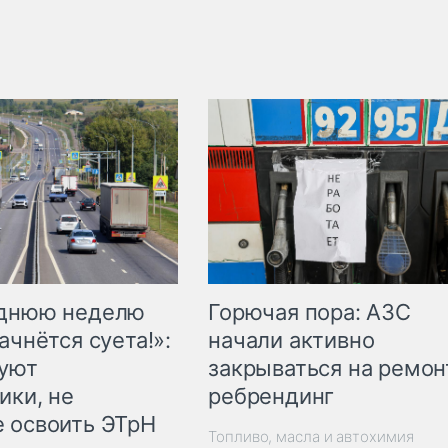
Горючая пора: АЗС
еднюю неделю
начали активно
ачнётся суета!»:
закрываться на ремон
куют
ребрендинг
ики, не
 освоить ЭТрН
Топливо, масла и автохимия