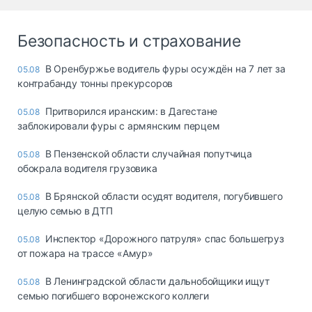
Безопасность и страхование
В Оренбуржье водитель фуры осуждён на 7 лет за
05.08
контрабанду тонны прекурсоров
Притворился иранским: в Дагестане
05.08
заблокировали фуры с армянским перцем
В Пензенской области случайная попутчица
05.08
обокрала водителя грузовика
В Брянской области осудят водителя, погубившего
05.08
целую семью в ДТП
Инспектор «Дорожного патруля» спас большегруз
05.08
от пожара на трассе «Амур»
В Ленинградской области дальнобойщики ищут
05.08
семью погибшего воронежского коллеги