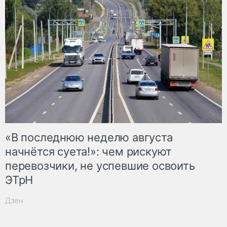
«В последнюю неделю августа
начнётся суета!»: чем рискуют
перевозчики, не успевшие освоить
ЭТрН
Дзен