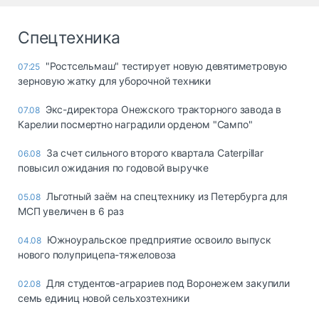
Спецтехника
"Ростсельмаш" тестирует новую девятиметровую
07:25
зерновую жатку для уборочной техники
Экс-директора Онежского тракторного завода в
07.08
Карелии посмертно наградили орденом "Сампо"
За счет сильного второго квартала Caterpillar
06.08
повысил ожидания по годовой выручке
Льготный заём на спецтехнику из Петербурга для
05.08
МСП увеличен в 6 раз
Южноуральское предприятие освоило выпуск
04.08
нового полуприцепа-тяжеловоза
Для студентов-аграриев под Воронежем закупили
02.08
семь единиц новой сельхозтехники