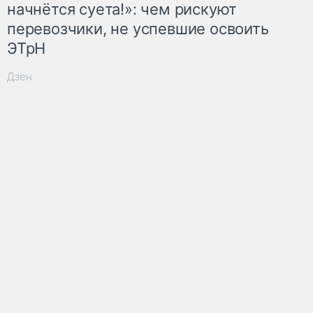
начнётся суета!»: чем рискуют
перевозчики, не успевшие освоить
ЭТрН
Дзен