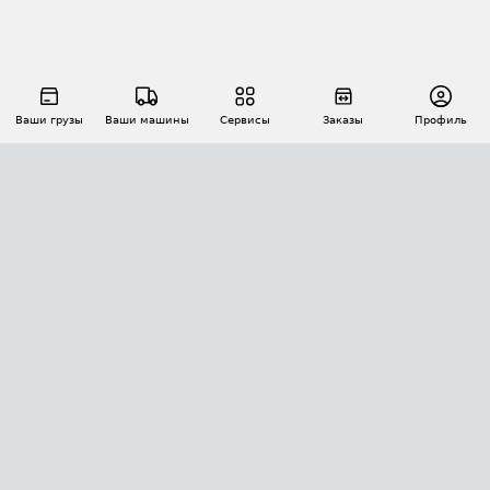
Ваши грузы
Ваши машины
Сервисы
Заказы
Профиль
АВТОМАТИЗАЦИЯ ПЕРЕВОЗОК
Площадки
Заказы
Торги
Тендеры
АТИ-Доки
GPS-мониторинг
АТИ Мессенджер
Цепочки грузов
API ATI.SU
ПОЛЕЗНОЕ
Расчет расстояний
БЕЗОПАСНОСТЬ
Академия ATI.SU
ATI.SU о безопасности
Звезды ATI.SU на вашем сайте
КОНТАКТЫ И ТАРИФЫ