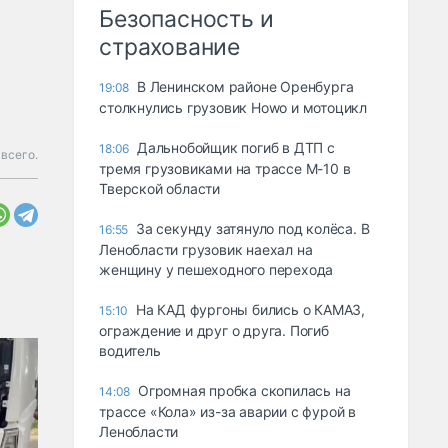
Безопасность и
страхование
В Ленинском районе Оренбурга
19:08
столкнулись грузовик Howo и мотоцикл
Дальнобойщик погиб в ДТП с
18:06
 всего.
тремя грузовиками на трассе М-10 в
Тверской области
За секунду затянуло под колёса. В
16:55
Ленобласти грузовик наехал на
женщину у пешеходного перехода
На КАД фургоны бились о КАМАЗ,
15:10
ограждение и друг о друга. Погиб
водитель
Огромная пробка скопилась на
14:08
трассе «Кола» из-за аварии с фурой в
Ленобласти