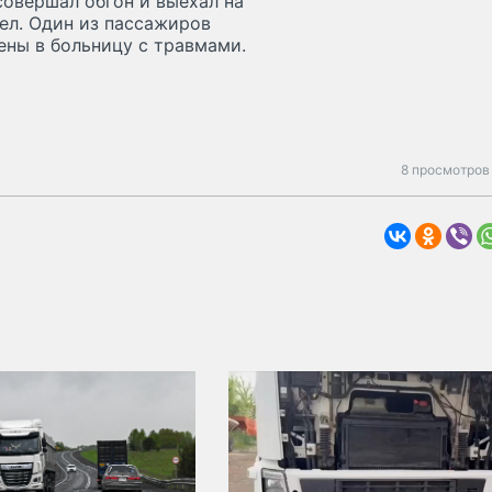
совершал обгон и выехал на
пел. Один из пассажиров
ены в больницу с травмами.
8 просмотров