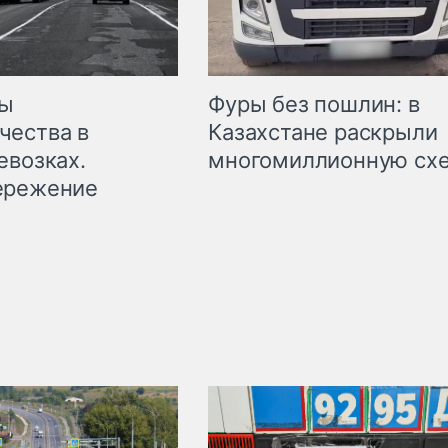
мы
Фуры без пошлин: в
чества в
Казахстане раскрыли
евозках.
многомиллионную сх
ережение