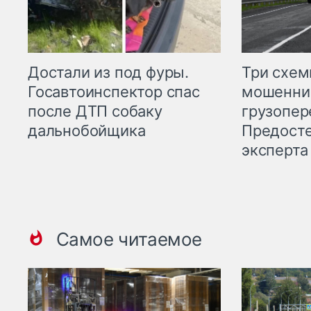
Три схе
Достали из под фуры.
мошенни
Госавтоинспектор спас
грузопер
после ДТП собаку
Предост
дальнобойщика
эксперта
Самое читаемое