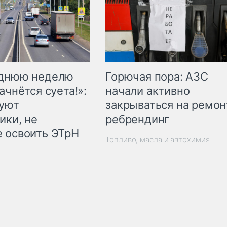
Горючая пора: АЗС
еднюю неделю
начали активно
ачнётся суета!»:
закрываться на ремон
куют
ребрендинг
ики, не
 освоить ЭТрН
Топливо, масла и автохимия