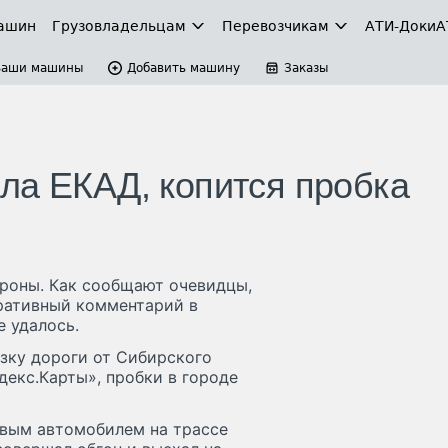
ашин
Грузовладельцам
Перевозчикам
АТИ-Доки
А
Ваши машины
Добавить машину
Заказы
ла ЕКАД, копится пробка
ороны. Как сообщают очевидцы,
ративный комментарий в
 удалось.
зку дороги от Сибирского
декс.Карты», пробки в городе
овым автомобилем на трассе