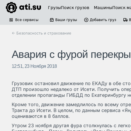
Грузы
Поиск грузов
Машины
Поиск м
Все сервисы
Ваши грузы
Добавить груз
← Безопасность и страхование
Авария с фурой перекры
12:51, 23 Ноября 2018
Грузовик остановил движение по ЕКАДу в обе ст
ДТП произошло недалеко от Исети. Получить опе
отделении пропаганды ГИБДД по Екатеринбургу не
Кроме того, движение замедлилось по всему отре
Тракта до Исети. В целом, по данным сервиса «Ян
оцениваются в 8 баллов.
Утром 23 ноября другая фура столкнулась с легк