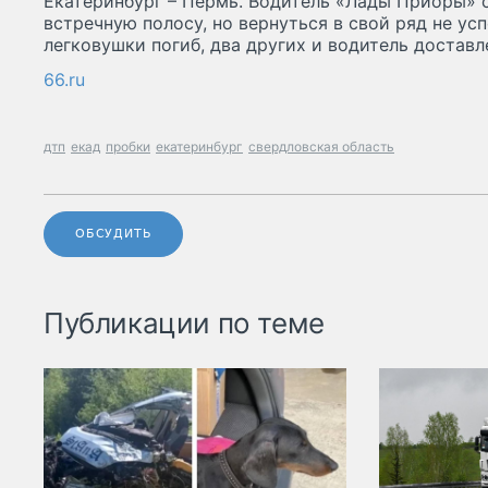
Екатеринбург – Пермь. Водитель «Лады Приоры» 
встречную полосу, но вернуться в свой ряд не ус
легковушки погиб, два других и водитель доставл
66.ru
дтп
екад
пробки
екатеринбург
свердловская область
ОБСУДИТЬ
Публикации по теме