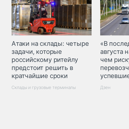
Атаки на склады: четыре
«В посл
задачи, которые
августа н
российскому ритейлу
чем рис
предстоит решить в
перевозч
кратчайшие сроки
успевшие
Склады и грузовые терминалы
Дзен